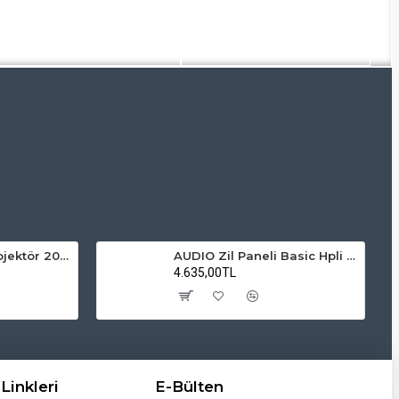
ZMR Solar LED Projektör 200W 6500K Beyaz Işık Dış Mekan Projektör
AUDIO Zil Paneli Basic Hpli Çift Buton 18'li Sesli Apartman Diafon Kapı Paneli
4.635,00TL
Linkleri
E-Bülten