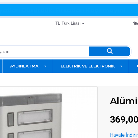
yatları Düşürdük, Fırsatları Kaçırmayın!
TL
Türk Lirası
AYDINLATMA
ELEKTRIK VE ELEKTRONIK
Alümi
369,0
Havale İndiri