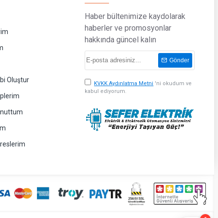
Haber bültenimize kaydolarak
haberler ve promosyonlar
rim
hakkında güncel kalın
m
Gönder
bi Oluştur
KVKK Aydınlatma Metni
'ni okudum ve
kabul ediyorum.
eplerim
Unuttum
im
dreslerim