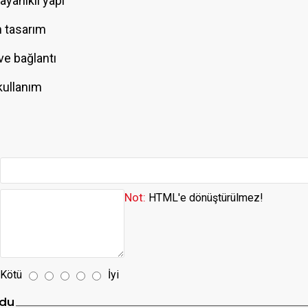
yanıklı yapı
 tasarım
ve bağlantı
kullanım
Not:
HTML'e dönüştürülmez!
Kötü
İyi
du