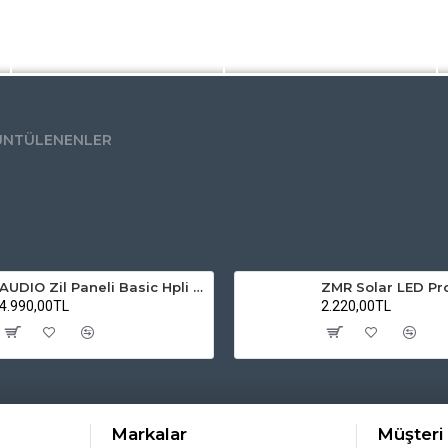
ÜNTÜLENENLER
AUDIO Zil Paneli Basic Hpli Çift Buton 20'li Sesli Apartman Diafon Kapı Paneli
4.990,00TL
2.220,00TL
Markalar
Müşteri 