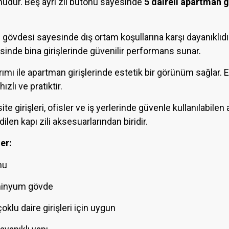
onudur. Beş ayrı zil butonu sayesinde
5 daireli apartman gi
övdesi sayesinde dış ortam koşullarına karşı dayanıklıdır
esinde bina girişlerinde güvenilir performans sunar.
ımı ile apartman girişlerinde estetik bir görünüm sağlar. El
zlı ve pratiktir.
site girişleri, ofisler ve iş yerlerinde güvenle kullanılabi
edilen kapı zili aksesuarlarından biridir.
er:
nu
üminyum gövde
klu daire girişleri için uygun