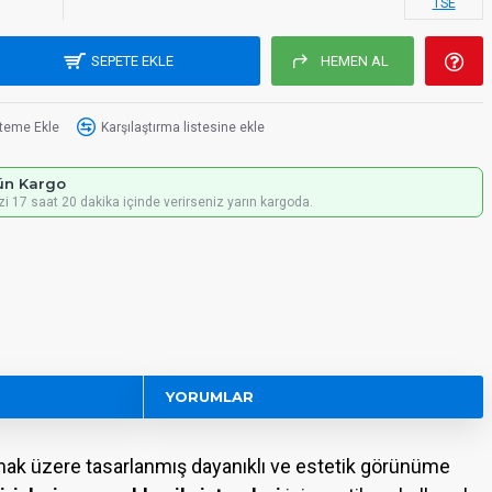
TSE
SEPETE EKLE
HEMEN AL
steme Ekle
Karşılaştırma listesine ekle
ün Kargo
izi 17 saat 20 dakika içinde verirseniz yarın kargoda.
YORUMLAR
ılmak üzere tasarlanmış dayanıklı ve estetik görünüme