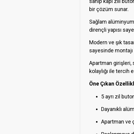
sahip kapı zili but
bir çözüm sunar.
Sağlam alüminyum g
dirençli yapısı say
Modern ve şık tasar
sayesinde montajı hı
Apartman girişleri, 
kolaylığı ile tercih 
Öne Çıkan Özellikl
5 ayrı zil buto
Dayanıklı al
Apartman ve ço