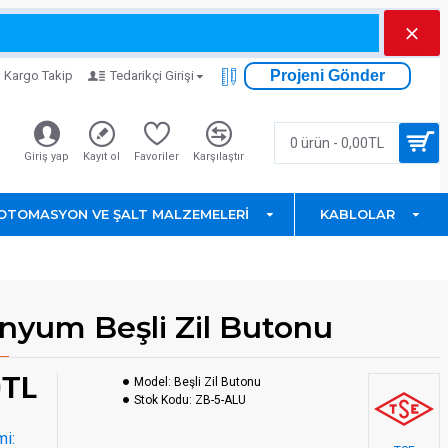
Projeni Gönder
Kargo Takip
Tedarikçi Girişi
0 ürün - 0,00TL
Giriş yap
Kayıt ol
Favoriler
Karşılaştır
OTOMASYON VE ŞALT MALZEMELERI
KABLOLAR
nyum Beşli Zil Butonu
0TL
Model:
Beşli Zil Butonu
Stok Kodu:
ZB-5-ALU
mi: