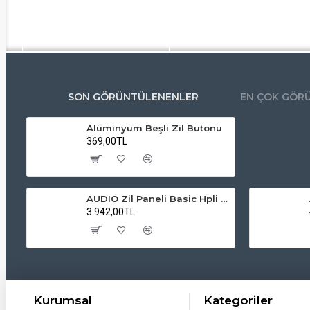
SON GÖRÜNTÜLENENLER
EN ÇOK GÖR
Alüminyum Beşli Zil Butonu
369,00TL
AUDIO Zil Paneli Basic Hpli Çift Buton 14'lü Sesli Apartman Diafon Kapı Paneli
3.942,00TL
Kurumsal
Kategoriler