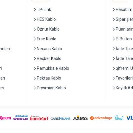
TP-Link
Hesabım
HES Kablo
Siparişle
Öznur Kablo
Puanları
Erse Kablo
E-Bülten
eleri
Nexans Kablo
İade Tale
Reçber Kablo
İade Tal
i
Pamukkale Kablo
Şifremi 
arı
Pektaş Kablo
Favoriler
ri
Prysmian Kablo
Kayıtlı A