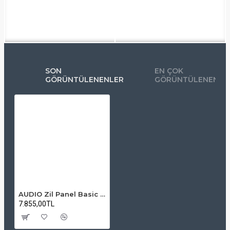
SON
EN ÇOK
GÖRÜNTÜLENENLER
GÖRÜNTÜLENENLE
AUDIO Zil Panel Basic Star TTK – 2x16 LCD, Handsfree ve Mekanik Butonlu
7.855,00TL