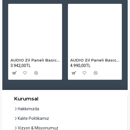
AUDIO Zil Paneli Basic Hpli Çift Buton 14'lü Sesli Apartman Diafon Kapı Paneli
AUDIO Zil Paneli Basic Hpli Çift Buton 20'li Sesli Apartman Diafon Kapı Paneli
3.942,00TL
4.990,00TL
Kurumsal
Hakkımızda
Kalite Politikamız
Vizyon & Misyonumuz