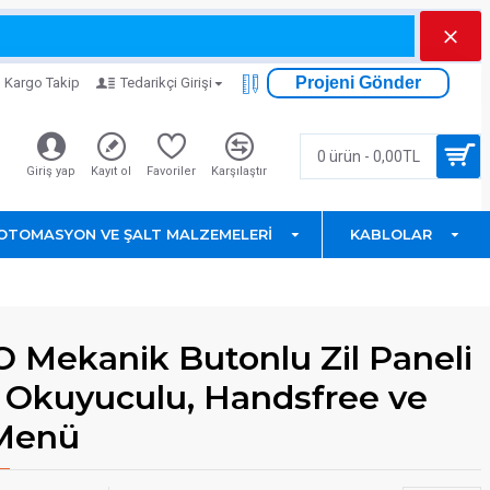
Projeni Gönder
Kargo Takip
Tedarikçi Girişi
0 ürün - 0,00TL
Giriş yap
Kayıt ol
Favoriler
Karşılaştır
OTOMASYON VE ŞALT MALZEMELERI
KABLOLAR
 Mekanik Butonlu Zil Paneli
t Okuyuculu, Handsfree ve
Menü