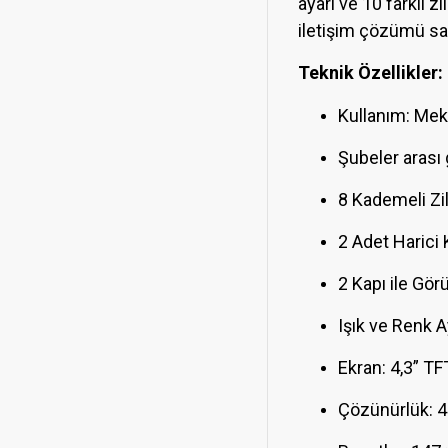
ayarı ve 10 farklı z
iletişim çözümü sağl
Teknik Özellikler:
Kullanım: Meka
Şubeler aras
8 Kademeli Zil 
2 Adet Haric
2 Kapı ile Gö
Işık ve Renk A
Ekran: 4,3” TF
Çözünürlük: 4