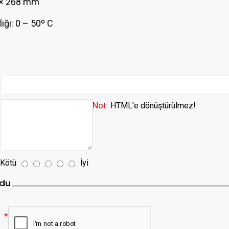
7 × 268 mm
ığı: 0 – 50º C
Not:
HTML'e dönüştürülmez!
Kötü
İyi
du