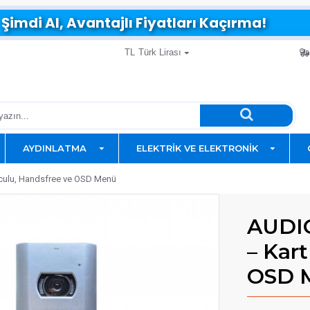
Şimdi Al, Avantajlı Fiyatları Kaçırma!
TL
Türk Lirası
AYDINLATMA
ELEKTRIK VE ELEKTRONIK
uculu, Handsfree ve OSD Menü
AUDIO
– Kar
OSD 