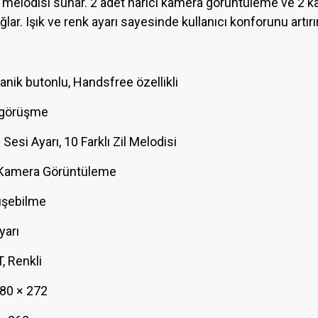
il melodisi sunar. 2 adet harici kamera görüntüleme ve 2 kap
ar. Işık ve renk ayarı sayesinde kullanıcı konforunu artırır
nik butonlu, Handsfree özellikli
ı görüşme
Sesi Ayarı, 10 Farklı Zil Melodisi
i Kamera Görüntüleme
rüşebilme
yarı
T, Renkli
80 × 272