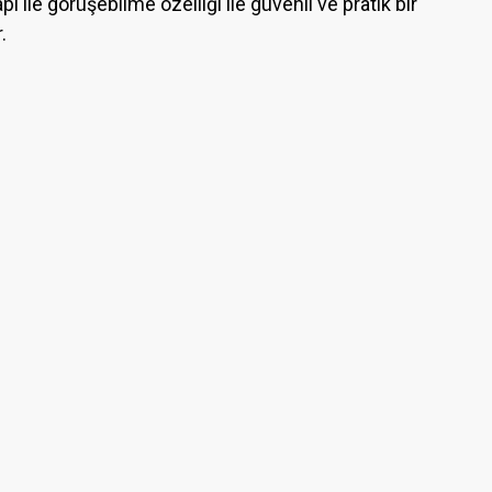
ı ile görüşebilme özelliği ile güvenli ve pratik bir
.