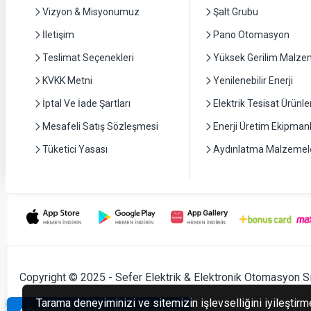
Vizyon & Misyonumuz
Şalt Grubu
İletişim
Pano Otomasyon
Teslimat Seçenekleri
Yüksek Gerilim Malzem
KVKK Metni
Yenilenebilir Enerji
İptal Ve İade Şartları
Elektrik Tesisat Ürünler
Mesafeli Satış Sözleşmesi
Enerji Üretim Ekipmanl
Tüketici Yasası
Aydınlatma Malzemele
Copyright © 2025 - Sefer Elektrik & Elektronik Otomasyon S
Tarama deneyiminizi ve sitemizin işlevselliğini iyileştirm