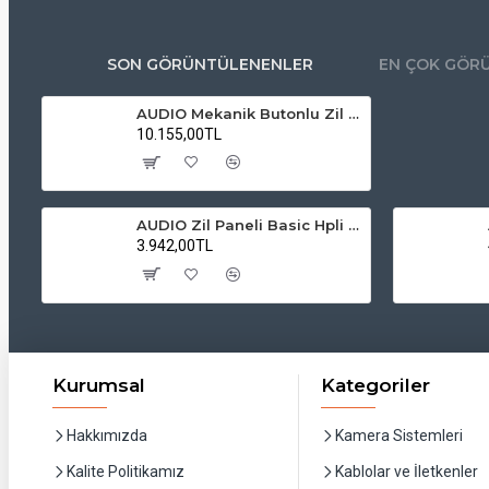
SON GÖRÜNTÜLENENLER
EN ÇOK GÖR
AUDIO Mekanik Butonlu Zil Paneli – Kart Okuyuculu, Handsfree ve OSD Menü
10.155,00TL
AUDIO Zil Paneli Basic Hpli Çift Buton 14'lü Sesli Apartman Diafon Kapı Paneli
3.942,00TL
Kurumsal
Kategoriler
Hakkımızda
Kamera Sistemleri
Kalite Politikamız
Kablolar ve İletkenler