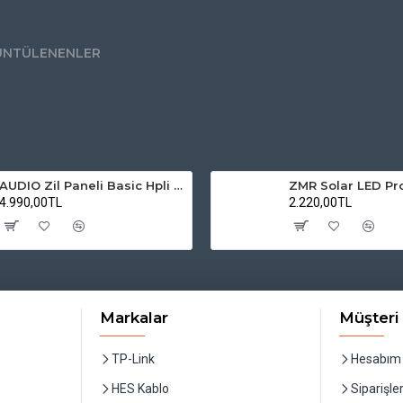
ÜNTÜLENENLER
AUDIO Zil Paneli Basic Hpli Çift Buton 20'li Sesli Apartman Diafon Kapı Paneli
4.990,00TL
2.220,00TL
Markalar
Müşteri 
TP-Link
Hesabım
HES Kablo
Siparişle