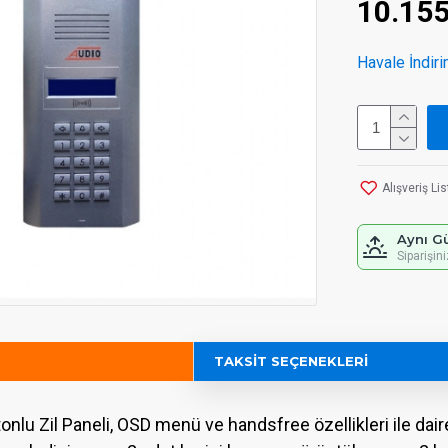
10.15
Havale İndiri
Alışveriş Li
Aynı G
Siparişin
TAKSIT SEÇENEKLERI
lu Zil Paneli, OSD menü ve handsfree özellikleri ile dairel