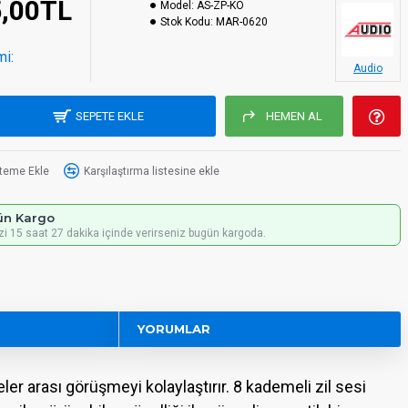
5,00TL
Model:
AS-ZP-KO
Stok Kodu:
MAR-0620
mi:
Audio
SEPETE EKLE
HEMEN AL
steme Ekle
Karşılaştırma listesine ekle
ün Kargo
izi 15 saat 27 dakika içinde verirseniz bugün kargoda.
YORUMLAR
er arası görüşmeyi kolaylaştırır. 8 kademeli zil sesi