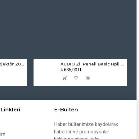
ZMR Solar LED Projektör 200W 6500K Beyaz Işık Dış Mekan Projektör
AUDIO Zil Paneli Basic Hpli Çift Buton 18'li Sesli Apartman Diafon Kapı Paneli
4.635,00TL
Linkleri
E-Bülten
Haber bültenimize kaydolarak
haberler ve promosyonlar
rim