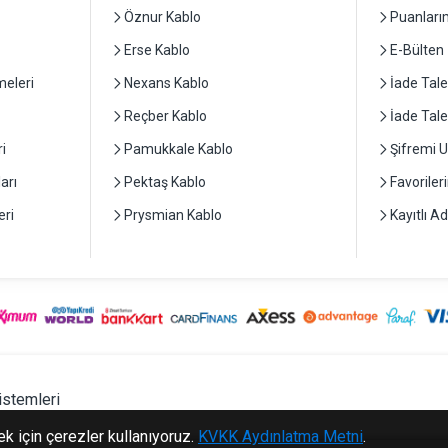
Öznur Kablo
Puanları
Erse Kablo
E-Bülten
eleri
Nexans Kablo
İade Tale
Reçber Kablo
İade Tal
i
Pamukkale Kablo
Şifremi 
arı
Pektaş Kablo
Favoriler
ri
Prysmian Kablo
Kayıtlı A
istemleri
ek için çerezler kullanıyoruz.
KVKK Aydınlatma Metni
.