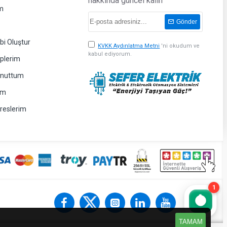
hakkında güncel kalın
m
Gönder
bi Oluştur
KVKK Aydınlatma Metni
'ni okudum ve
kabul ediyorum.
eplerim
Unuttum
im
dreslerim
1
TAMAM