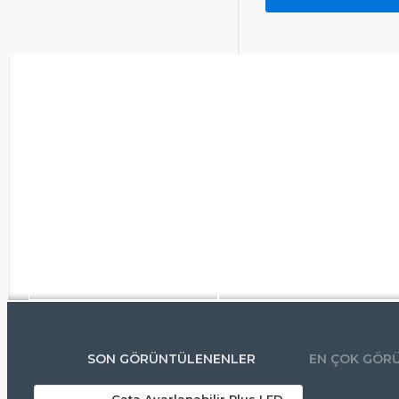
SON GÖRÜNTÜLENENLER
EN ÇOK GÖR
Cata Ayarlanabilir Plus LED Panel 6W 6500K – Modern Soğuk Beyaz Aydınlatma