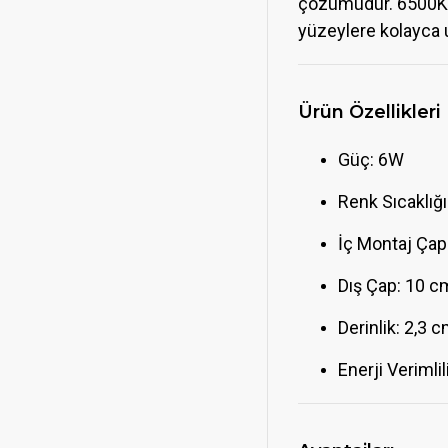
çözümüdür. 6500K so
yüzeylere kolayca u
Ürün Özellikleri
Güç: 6W
Renk Sıcaklığ
İç Montaj Çapı:
Dış Çap: 10 c
Derinlik: 2,3 
Enerji Verimli