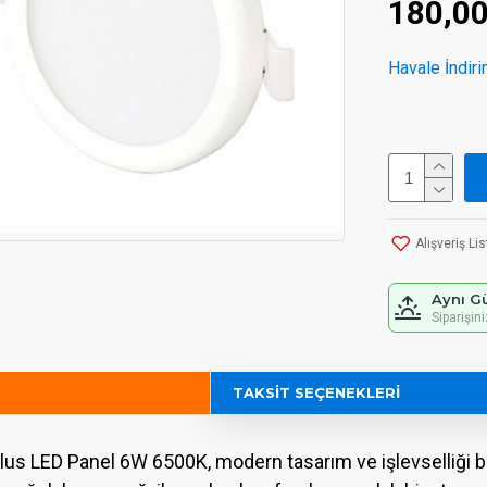
180,0
Havale İndiri
Alışveriş Li
Aynı G
Siparişin
TAKSIT SEÇENEKLERI
Plus LED Panel 6W 6500K, modern tasarım ve işlevselliği bir