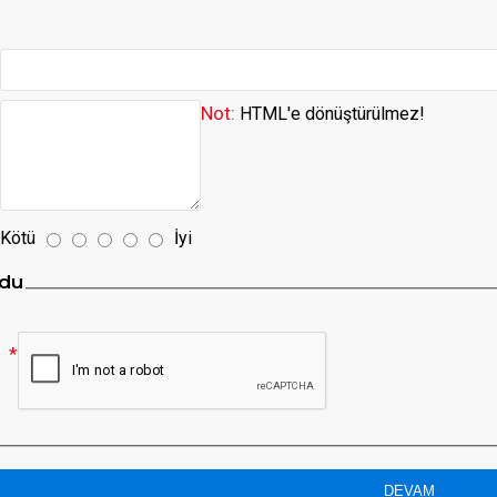
Not:
HTML'e dönüştürülmez!
Kötü
İyi
du
DEVAM