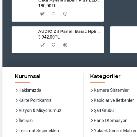
180,00TL
AUDIO Zil Paneli Basic Hpli Çift Buton 14'lü Sesli Apartman Diafon Kapı Paneli
3.942,00TL
Kurumsal
Kategoriler
Hakkımızda
Kamera Sistemleri
Kalite Politikamız
Kablolar ve İletkenler
Vizyon & Misyonumuz
Şalt Grubu
İletişim
Pano Otomasyon
Teslimat Seçenekleri
Yüksek Gerilim Malzem