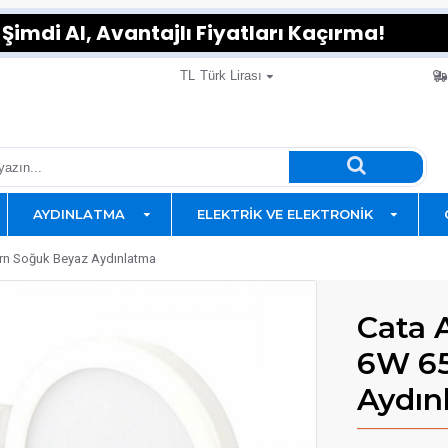
Şimdi Al, Avantajlı Fiyatları Kaçırma!
TL
Türk Lirası
AYDINLATMA
ELEKTRIK VE ELEKTRONIK
ern Soğuk Beyaz Aydınlatma
Cata 
6W 65
Aydın