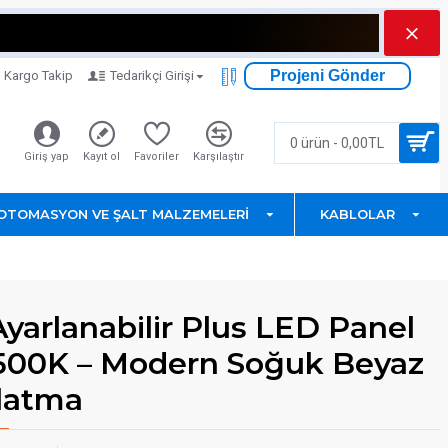
Projeni Gönder
Kargo Takip
Tedarikçi Girişi
0 ürün - 0,00TL
Giriş yap
Kayıt ol
Favoriler
Karşılaştır
OTOMASYON VE ŞALT MALZEMELERI
KABLOLAR
Ayarlanabilir Plus LED Panel
00K – Modern Soğuk Beyaz
latma