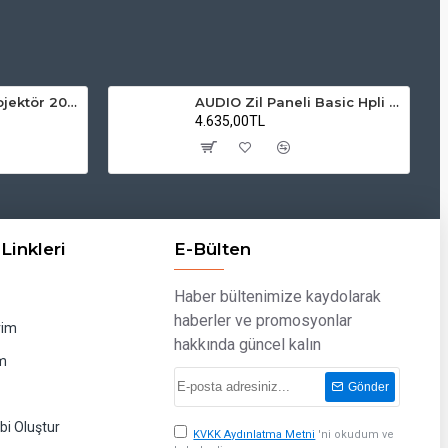
ZMR Solar LED Projektör 200W 6500K Beyaz Işık Dış Mekan Projektör
AUDIO Zil Paneli Basic Hpli Çift Buton 18'li Sesli Apartman Diafon Kapı Paneli
4.635,00TL
Linkleri
E-Bülten
Haber bültenimize kaydolarak
haberler ve promosyonlar
rim
hakkında güncel kalın
m
Gönder
bi Oluştur
KVKK Aydınlatma Metni
'ni okudum ve