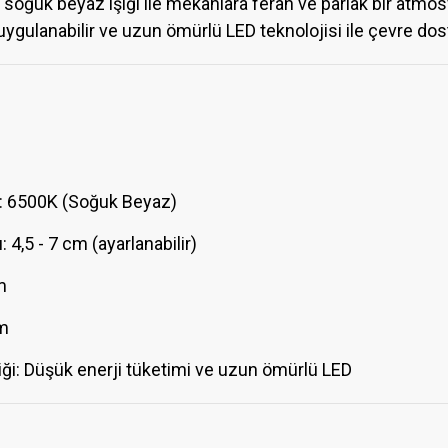
ğuk beyaz ışığı ile mekanlara ferah ve parlak bir atmosfe
ygulanabilir ve uzun ömürlü LED teknolojisi ile çevre dos
ı: 6500K (Soğuk Beyaz)
 4,5 - 7 cm (ayarlanabilir)
m
cm
liği: Düşük enerji tüketimi ve uzun ömürlü LED