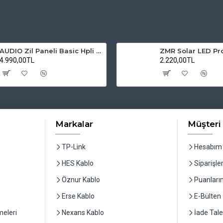
AUDIO Zil Paneli Basic Hpli Çift Buton 20'li Sesli Apartman Diafon Kapı Paneli
4.990,00TL
2.220,00TL
Markalar
Müşteri 
TP-Link
Hesabım
HES Kablo
Siparişle
Öznur Kablo
Puanları
Erse Kablo
E-Bülten
eleri
Nexans Kablo
İade Tale