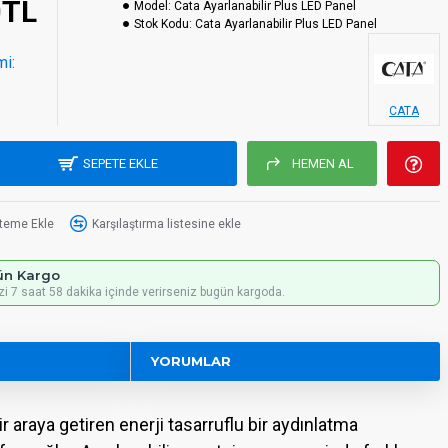
0TL
Model:
Cata Ayarlanabilir Plus LED Panel
Stok Kodu:
Cata Ayarlanabilir Plus LED Panel
mi:
CATA
SEPETE EKLE
HEMEN AL
steme Ekle
Karşılaştırma listesine ekle
ün Kargo
izi 7 saat 58 dakika içinde verirseniz bugün kargoda.
YORUMLAR
 araya getiren enerji tasarruflu bir aydınlatma