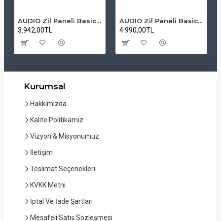
AUDIO Zil Paneli Basic Hpli Çift Buton 14'lü Sesli Apartman Diafon Kapı Paneli
AUDIO Zil Paneli Basic Hpli Çift Buton 20'li Sesli Apartman Diafon Kapı Paneli
3.942,00TL
4.990,00TL
Kurumsal
Hakkımızda
Kalite Politikamız
Vizyon & Misyonumuz
İletişim
Teslimat Seçenekleri
KVKK Metni
İptal Ve İade Şartları
Mesafeli Satış Sözleşmesi