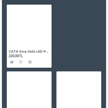
CATA Sıva Üstü LED Panel Yuvarlak Beyaz Kasa Beyaz Işık 18W
220,00TL