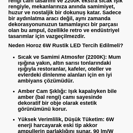
rengi cam
tasarımı ve
2200K ekstra sıcak ışık
rengiyle, mekanlarınıza anında samimiyet,
huzur ve nostaljik bir dokunuş katar. Sadece
bir aydınlatma aracı değil, aynı zamanda
dekorasyonunuzun tamamlayıcı bir parçası
olan bu ampul, özellikle retro ve endüstriyel
tasarımlar için vazgeçilmezdir.
Neden Horoz 6W Rustik LED Tercih Edilmeli?
Sıcak ve Samimi Atmosfer (2200K):
Mum
ışığına yakın, altın sarısı tonlarındaki
ışığıyla restoranlar, kafeler, oteller ve
evlerdeki dinlenme alanları için en iyi
ambiyans çözümüdür.
Amber Cam Şıklığı:
Işık kapalıyken bile
amber (bal rengi) camı sayesinde
dekoratif bir obje olarak estetik
görünümünü korur.
Yüksek Verimlilik, Düşük Tüketim:
6W
enerji harcayarak eski tip akkor
ampullerin parlaklığını sunar.
90 lm/W