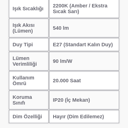
2200K (Amber / Ekstra
Işık Sıcaklığı
Sıcak Sarı)
Işık Akısı
540 lm
(Lümen)
Duy Tipi
E27 (Standart Kalın Duy)
Lümen
90 lm/W
Verimliliği
Kullanım
20.000 Saat
Ömrü
Koruma
IP20 (İç Mekan)
Sınıfı
Dim Özelliği
Hayır (Dim Edilemez)