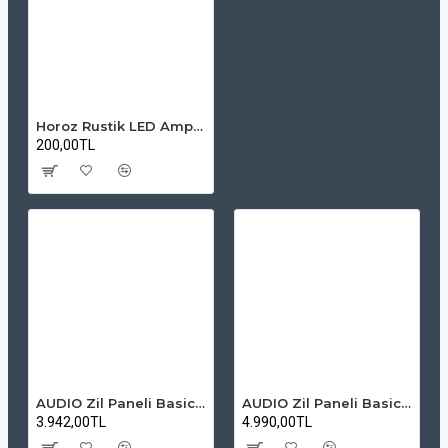
Horoz Rustik LED Ampul 6W - E27 Duy 2200K Amber Cam (Nostaljik Sarı Işık)
200,00TL
AUDIO Zil Paneli Basic Hpli Çift Buton 14'lü Sesli Apartman Diafon Kapı Paneli
AUDIO Zil Paneli Basic Hpli Çift Buton 20'li Sesli Apartman Diafon Kapı Paneli
3.942,00TL
4.990,00TL