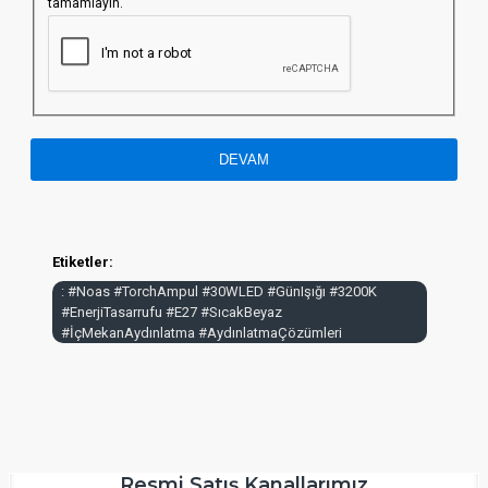
tamamlayın.
DEVAM
Etiketler:
: #Noas #TorchAmpul #30WLED #GünIşığı #3200K
#EnerjiTasarrufu #E27 #SıcakBeyaz
#İçMekanAydınlatma #AydınlatmaÇözümleri
Resmi Satış Kanallarımız