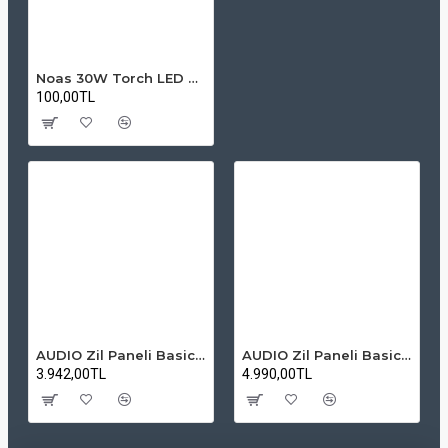
Noas 30W Torch LED Ampul - E27 Duy 3200K Gün İşığı
100,00TL
AUDIO Zil Paneli Basic Hpli Çift Buton 14'lü Sesli Apartman Diafon Kapı Paneli
AUDIO Zil Paneli Basic Hpli Çift Buton 20'li Sesli Apartman Diafon Kapı Paneli
3.942,00TL
4.990,00TL