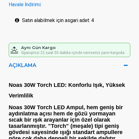
Havale İndirimi:
Satın alabilmek için asgari adet: 4
Aynı Gün Kargo
Siparişinizi 22 saat 50 dakika içinde verirseniz yarın kargoda.
AÇIKLAMA
Noas 30W Torch LED: Konforlu Işık, Yüksek
Verimlilik
Noas 30W Torch LED Ampul
, hem geniş bir
aydınlatma açısı hem de gözü yormayan
sıcak bir ışık arayanlar için özel olarak
tasarlanmıştır. "Torch" (meşale) tipi geniş
gövdesi sayesinde ışığı standart ampullere
göre çok daha dengeli bir şekilde dağıtır.