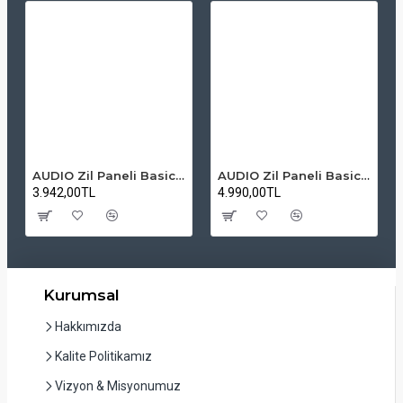
AUDIO Zil Paneli Basic Hpli Çift Buton 14'lü Sesli Apartman Diafon Kapı Paneli
AUDIO Zil Paneli Basic Hpli Çift Buton 20'li Sesli Apartman Diafon Kapı Paneli
3.942,00TL
4.990,00TL
Kurumsal
Hakkımızda
Kalite Politikamız
Vizyon & Misyonumuz