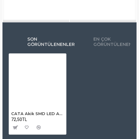
SON
EN ÇOK
GÖRÜNTÜLENENLER
GÖRÜNTÜLENENLE
CATA Akik SMD LED Armatür 7W 3200K – Sıcak Beyaz İç Mekan Aydınlatma
72,50TL