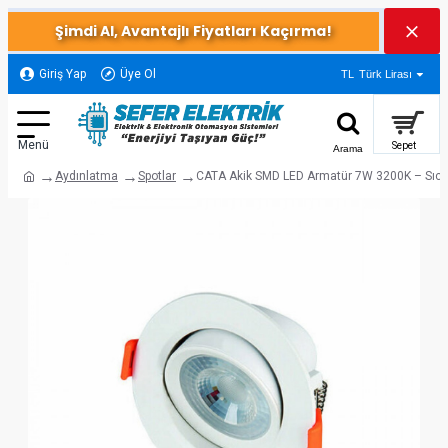
Şimdi Al, Avantajlı Fiyatları Kaçırma!
Giriş Yap
Üye Ol
TL
Türk Lirası
Aydınlatma
Spotlar
CATA Akik SMD LED Armatür 7W 3200K – Sıca