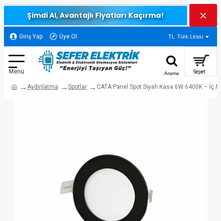
Şimdi Al, Avantajlı Fiyatları Kaçırma!
Giriş Yap
Üye Ol
TL
Türk Lirası
Aydınlatma
Spotlar
CATA Panel Spot Siyah Kasa 6W 6400K – İç 