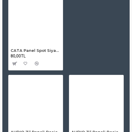
CATA Panel Spot Siyah Kasa 6W 6400K – İç Mekan LED Aydınlatma
80,00TL
AUDIO Zil Paneli Basic Hpli Çift Buton 14'lü Sesli Apartman Diafon Kapı Paneli
AUDIO Zil Paneli Basic Hpli Çift Buton 20'li Sesli Apartman Diafon Kapı Paneli