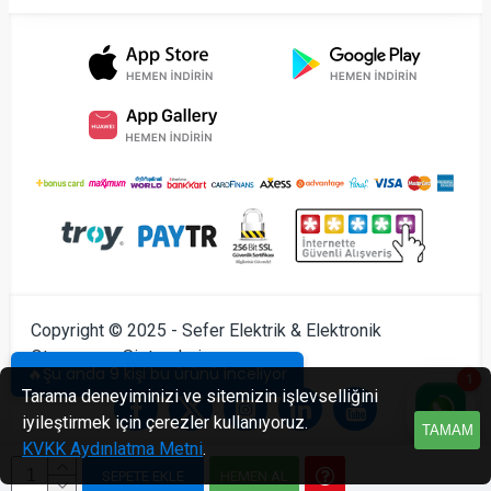
Copyright © 2025 - Sefer Elektrik & Elektronik
Otomasyon Sistemleri
🔥Şu anda 9 kişi bu ürünü inceliyor
1
Tarama deneyiminizi ve sitemizin işlevselliğini
iyileştirmek için çerezler kullanıyoruz.
TAMAM
KVKK Aydınlatma Metni
.
SEPETE EKLE
HEMEN AL