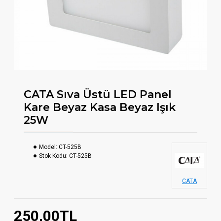
CATA Sıva Üstü LED Panel
Kare Beyaz Kasa Beyaz Işık
25W
Model:
CT-525B
Stok Kodu:
CT-525B
CATA
250,00TL