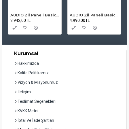
AUDIO Zil Paneli Basic Hpli Çift Buton 14'lü Sesli Apartman Diafon Kapı Paneli
AUDIO Zil Paneli Basic Hpli Çift Buton 20'li Sesli Apartman Diafon Kapı Paneli
3.942,00TL
4.990,00TL
Kurumsal
Hakkımızda
Kalite Politikamız
Vizyon & Misyonumuz
İletişim
Teslimat Seçenekleri
KVKK Metni
İptal Ve İade Şartları