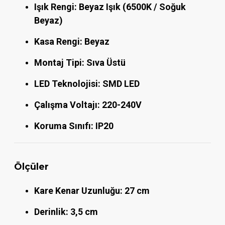
Işık Rengi:
Beyaz Işık (6500K / Soğuk
Beyaz)
Kasa Rengi:
Beyaz
Montaj Tipi:
Sıva Üstü
LED Teknolojisi:
SMD LED
Çalışma Voltajı:
220-240V
Koruma Sınıfı:
IP20
Ölçüler
Kare Kenar Uzunluğu:
27 cm
Derinlik:
3,5 cm