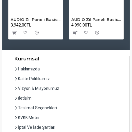
AUDIO Zil Paneli Basic Hpli Çift Buton 14'lü Sesli Apartman Diafon Kapı Paneli
AUDIO Zil Paneli Basic Hpli Çift Buton 20'li Sesli Apartman Diafon Kapı Paneli
3.942,00TL
4.990,00TL
Kurumsal
Hakkımızda
Kalite Politikamız
Vizyon & Misyonumuz
İletişim
Teslimat Seçenekleri
KVKK Metni
İptal Ve İade Şartları