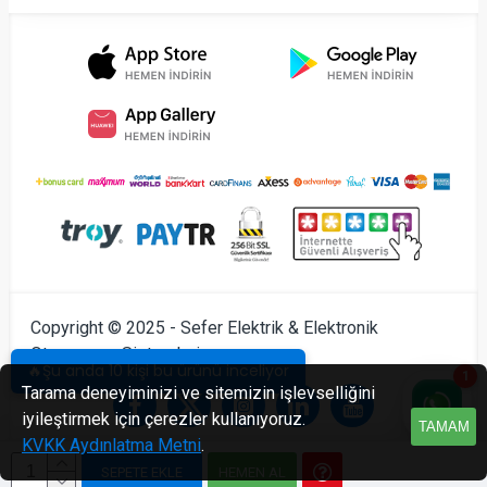
Copyright © 2025 - Sefer Elektrik & Elektronik
Otomasyon Sistemleri
🔥Şu anda 10 kişi bu ürünü inceliyor
1
Tarama deneyiminizi ve sitemizin işlevselliğini
iyileştirmek için çerezler kullanıyoruz.
TAMAM
KVKK Aydınlatma Metni
.
SEPETE EKLE
HEMEN AL