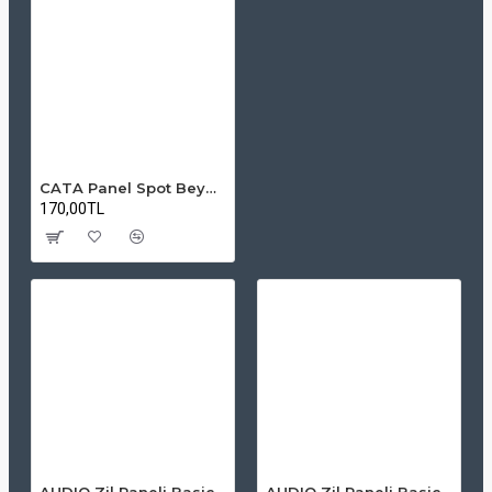
CATA Panel Spot Beyaz Kasa 6W 3200K – İç Mekan LED Aydınlatma
170,00TL
AUDIO Zil Paneli Basic Hpli Çift Buton 14'lü Sesli Apartman Diafon Kapı Paneli
AUDIO Zil Paneli Basic Hpli Çift Buton 20'li Sesli Apartman Diafon Kapı Paneli