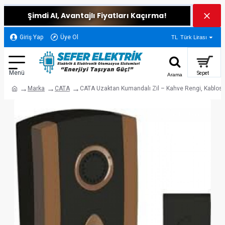
Şimdi Al, Avantajlı Fiyatları Kaçırma!
Giriş Yap
Üye Ol
TL
Türk Lirası
Marka
CATA
CATA Uzaktan Kumandalı Zil – Kahve Rengi, Kablosu