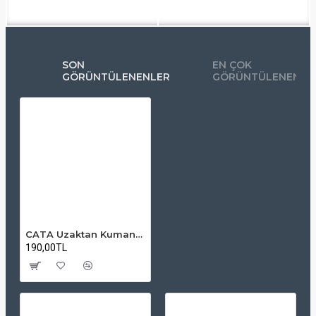
SON
EN ÇOK
GÖRÜNTÜLENENLER
GÖRÜNTÜLENENLE
CATA Uzaktan Kumandalı Zil – Kahve Rengi, Kablosuz Kolay Kullanım
190,00TL