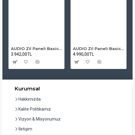
AUDIO Zil Paneli Basic Hpli Çift Buton 14'lü Sesli Apartman Diafon Kapı Paneli
AUDIO Zil Paneli Basic Hpli Çift Buton 20'li Sesli Apartman Diafon Kapı Paneli
3.942,00TL
4.990,00TL
Kurumsal
Hakkımızda
Kalite Politikamız
Vizyon & Misyonumuz
İletişim