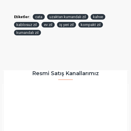
Etiketler:
cata
uzaktan kumandalı zil
kahve
kablosuz zil
ev zil
iş yeri zil
kompakt zil
kumandalı zil
Resmi Satış Kanallarımız