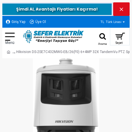
Şimdi Al, Avantajlı Fiyatları Kaçırma!
Giriş Yap
Üye Ol
TL
Türk Lirası
Hikvision DS-2SE7C432MWG-EB/26(F0) 6+4MP 32X TandemVu PTZ Spe