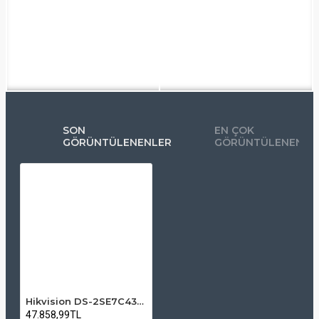
SON
EN ÇOK
GÖRÜNTÜLENENLER
GÖRÜNTÜLENENLE
Hikvision DS-2SE7C432MWG-EB/26(F0) 6+4MP 32X TandemVu PTZ Speed Dome IP Kamera
47.858,99TL