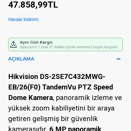
47.858,99TL
Havale İndirimi:
Aynı Gün Kargo
Siparişinizi 1 saat 57 dakika içinde verirseniz bugün kargoda.
AÇIKLAMA
Hikvision DS-2SE7C432MWG-
EB/26(F0) TandemVu PTZ Speed
Dome Kamera
, panoramik izleme ve
yüksek zoom kabiliyetini bir araya
getiren gelişmiş bir güvenlik
kamerasıdır.
6 MP panoramik