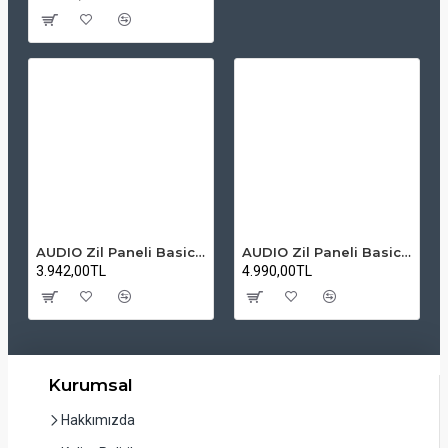
AUDIO Zil Paneli Basic Hpli Çift Buton 14'lü Sesli Apartman Diafon Kapı Paneli
AUDIO Zil Paneli Basic Hpli Çift Buton 20'li Sesli Apartman Diafon Kapı Paneli
3.942,00TL
4.990,00TL
Kurumsal
Hakkımızda