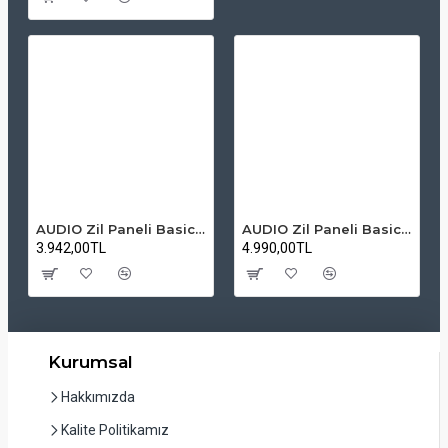
AUDIO Zil Paneli Basic Hpli Çift Buton 14'lü Sesli Apartman Diafon Kapı Paneli
AUDIO Zil Paneli Basic Hpli Çift Buton 20'li Sesli Apartman Diafon Kapı Paneli
3.942,00TL
4.990,00TL
Kurumsal
Hakkımızda
Kalite Politikamız