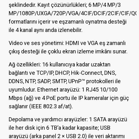
şeklindedir. Kayıt çözünürlükleri; 6 MP/4 MP/3
MP/1080P/UXGA/720P/VGA/4CIF/DCIF/2CIF/CIF/QC
formatlarını içerir ve eşzamanlı oynatma desteği
ile 4 kanal aynı anda izlenebilir.
Video ve ses yönetimi: HDMI ve VGA eş zamanlı
çıkış desteği ile çoklu ekran izleme imkânı sunar.
Ağ özellikleri: 16 kullanıcıya kadar uzaktan
bağlantı ve TCP/IP, DHCP, Hik-Connect, DNS,
DDNS, NTP, SADP, SMTP, UPnP™ protokolleri ile
uyumludur. Ethernet arayüzü: 1 RJ45 10/100
Mbps (ağ) ve 4 PoE portu ile IP kameralar için güç
sağlanır (IEEE 802.3 af/at).
Depolama ve yardımcı arayüzler: 1 SATA arayüzü
ile her disk için 6 TB’a kadar kapasite; USB
arayüzü (arka panel 2 × USB 2.0) ile veri aktarımı