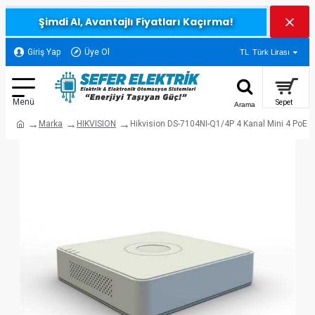
Şimdi Al, Avantajlı Fiyatları Kaçırma!
Giriş Yap
Üye Ol
TL
Türk Lirası
Marka
HIKVISION
Hikvision DS-7104NI-Q1/4P 4 Kanal Mini 4 PoE 