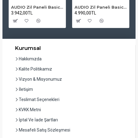
AUDIO Zil Paneli Basic Hpli Çift Buton 14'lü Sesli Apartman Diafon Kapı Paneli
AUDIO Zil Paneli Basic Hpli Çift Buton 20'li Sesli Apartman Diafon Kapı Paneli
3.942,00TL
4.990,00TL
Kurumsal
Hakkımızda
Kalite Politikamız
Vizyon & Misyonumuz
İletişim
Teslimat Seçenekleri
KVKK Metni
İptal Ve İade Şartları
Mesafeli Satış Sözleşmesi