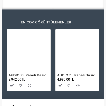
EN ÇOK GÖRÜNTÜLENENLER
AUDIO Zil Paneli Basic Hpli Çift Buton 14'lü Sesli Apartman Diafon Kapı Paneli
AUDIO Zil Paneli Basic Hpli Çift Buton 20'li Sesli Apartman Diafon Kapı Paneli
3.942,00TL
4.990,00TL