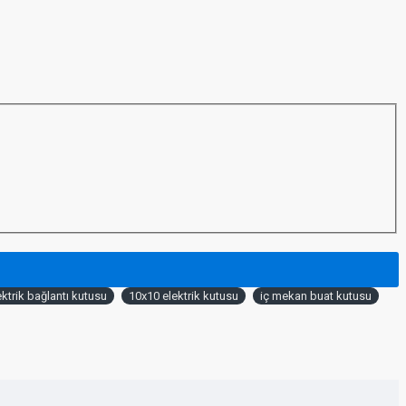
ektrik bağlantı kutusu
10x10 elektrik kutusu
iç mekan buat kutusu