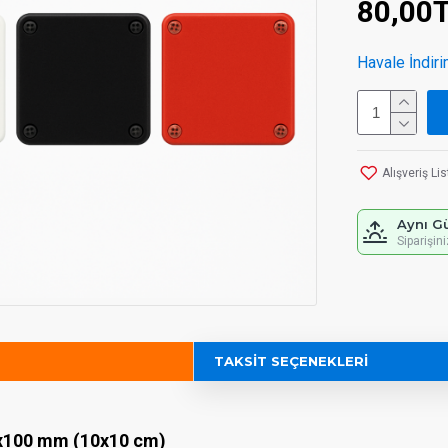
80,00
Havale İndiri
Alışveriş Li
Aynı G
Siparişin
TAKSIT SEÇENEKLERI
0x100 mm (10x10 cm)