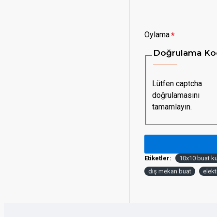
Oylama
Doğrulama Ko
Lütfen captcha
doğrulamasını
tamamlayın.
Etiketler:
10x10 buat k
dış mekan buat
elekt