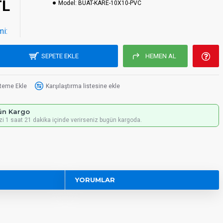
TL
Model:
BUAT-KARE-10X10-PVC
mi:
SEPETE EKLE
HEMEN AL
steme Ekle
Karşılaştırma listesine ekle
ün Kargo
izi 1 saat 21 dakika içinde verirseniz bugün kargoda.
YORUMLAR