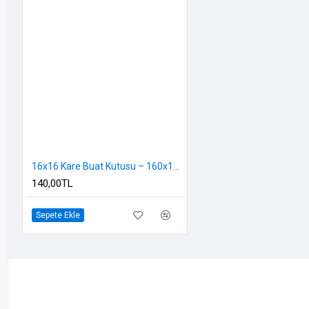
16x16 Kare Buat Kutusu – 160x160 mm PVC Bağlantı Kutusu, Vidalı Kapaklı
140,00TL
Sepete Ekle