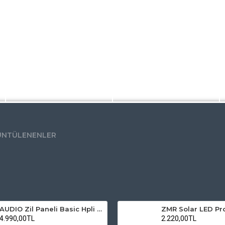
ÜNTÜLENENLER
AUDIO Zil Paneli Basic Hpli Çift Buton 20'li Sesli Apartman Diafon Kapı Paneli
4.990,00TL
2.220,00TL