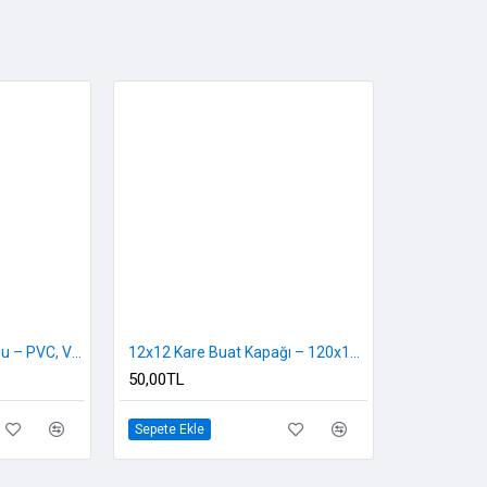
10x10 Kare Buat Kutusu – PVC, Vidalı Kapaklı, Elektrik Bağlantı Kutusu
12x12 Kare Buat Kapağı – 120x120 mm Vidalı/Geçmeli Yedek Kapak (PVC)
50,00TL
Sepete Ekle