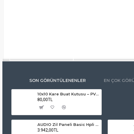
SON GÖRÜNTÜLENENLER
EN ÇOK GÖR
10x10 Kare Buat Kutusu – PVC, Vidalı Kapaklı, Elektrik Bağlantı Kutusu
80,00TL
AUDIO Zil Paneli Basic Hpli Çift Buton 14'lü Sesli Apartman Diafon Kapı Paneli
3.942,00TL