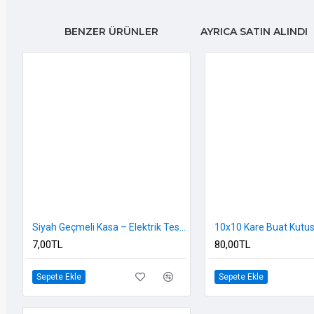
BENZER ÜRÜNLER
AYRICA SATIN ALINDI
Siyah Geçmeli Kasa – Elektrik Tesisatı İçin, Pratik Montajlı, Sert PVC
7,00TL
80,00TL
Sepete Ekle
Sepete Ekle