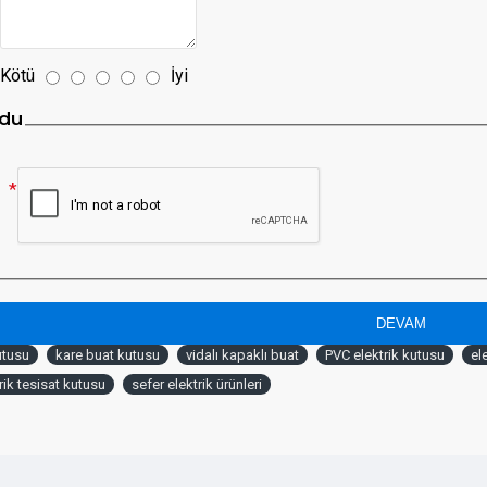
Kötü
İyi
du
DEVAM
utusu
kare buat kutusu
vidalı kapaklı buat
PVC elektrik kutusu
el
rik tesisat kutusu
sefer elektrik ürünleri