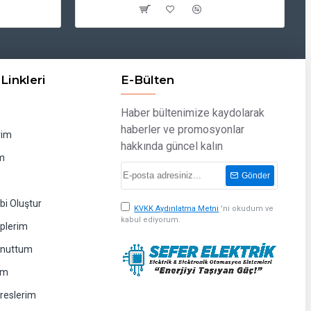
Linkleri
E-Bülten
Haber bültenimize kaydolarak
haberler ve promosyonlar
rim
hakkında güncel kalın
m
Gönder
bi Oluştur
KVKK Aydınlatma Metni
'ni okudum ve
kabul ediyorum.
eplerim
Unuttum
im
dreslerim