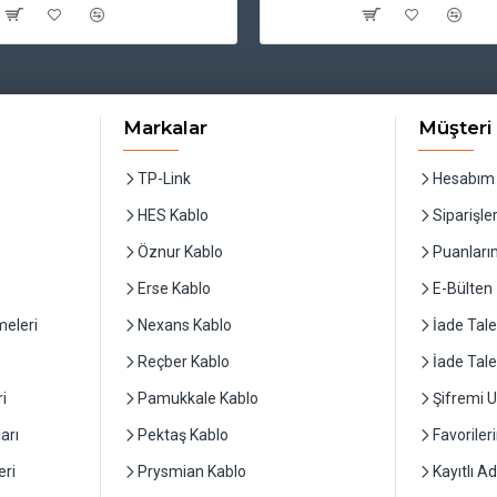
Markalar
Müşteri 
TP-Link
Hesabım
HES Kablo
Siparişle
Öznur Kablo
Puanları
Erse Kablo
E-Bülten
eleri
Nexans Kablo
İade Tale
Reçber Kablo
İade Tal
i
Pamukkale Kablo
Şifremi 
arı
Pektaş Kablo
Favoriler
ri
Prysmian Kablo
Kayıtlı A