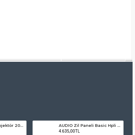
ZMR Solar LED Projektör 200W 6500K Beyaz Işık Dış Mekan Projektör
AUDIO Zil Paneli Basic Hpli Çift Buton 18'li Sesli Apartman Diafon Kapı Paneli
4.635,00TL