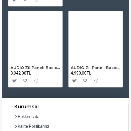
AUDIO Zil Paneli Basic Hpli Çift Buton 14'lü Sesli Apartman Diafon Kapı Paneli
AUDIO Zil Paneli Basic Hpli Çift Buton 20'li Sesli Apartman Diafon Kapı Paneli
3.942,00TL
4.990,00TL
Kurumsal
Hakkımızda
Kalite Politikamız