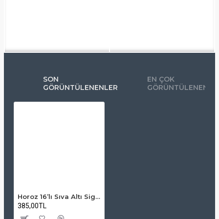
SON
EN ÇOK
GÖRÜNTÜLENENLER
GÖRÜNTÜLENENLE
Horoz 16’lı Sıva Altı Sigorta Kutusu – Şeffaf Kapaklı, Gömme Tip, IP40 Koruma
385,00TL