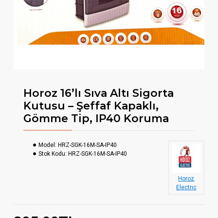
Horoz 16’lı Sıva Altı Sigorta
Kutusu – Şeffaf Kapaklı,
Gömme Tip, IP40 Koruma
Model:
HRZ-SGK-16M-SA-IP40
Stok Kodu:
HRZ-SGK-16M-SA-IP40
Horoz
Electrıc