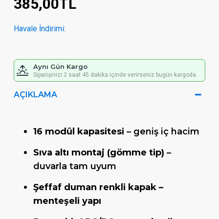
385,00TL
Havale İndirimi:
Aynı Gün Kargo
Siparişinizi 2 saat 45 dakika içinde verirseniz bugün kargoda.
AÇIKLAMA
16 modül kapasitesi
– geniş iç hacim
Sıva altı montaj (gömme tip)
–
duvarla tam uyum
Şeffaf duman renkli kapak –
menteşeli yapı