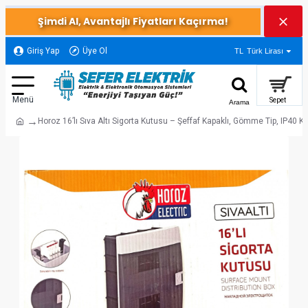
Şimdi Al, Avantajlı Fiyatları Kaçırma!
Giriş Yap
Üye Ol
TL
Türk Lirası
Horoz 16’lı Sıva Altı Sigorta Kutusu – Şeffaf Kapaklı, Gömme Tip, IP40 