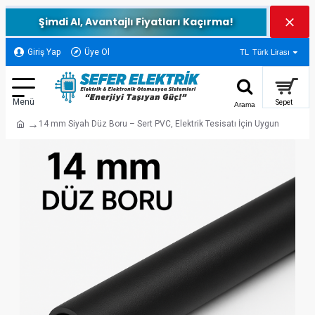
Şimdi Al, Avantajlı Fiyatları Kaçırma!
Giriş Yap
Üye Ol
TL
Türk Lirası
14 mm Siyah Düz Boru – Sert PVC, Elektrik Tesisatı İçin Uygun