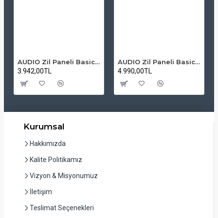
AUDIO Zil Paneli Basic Hpli Çift Buton 14'lü Sesli Apartman Diafon Kapı Paneli
AUDIO Zil Paneli Basic Hpli Çift Buton 20'li Sesli Apartman Diafon Kapı Paneli
3.942,00TL
4.990,00TL
Kurumsal
Hakkımızda
Kalite Politikamız
Vizyon & Misyonumuz
İletişim
Teslimat Seçenekleri