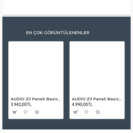
EN ÇOK GÖRÜNTÜLENENLER
AUDIO Zil Paneli Basic Hpli Çift Buton 14'lü Sesli Apartman Diafon Kapı Paneli
AUDIO Zil Paneli Basic Hpli Çift Buton 20'li Sesli Apartman Diafon Kapı Paneli
3.942,00TL
4.990,00TL