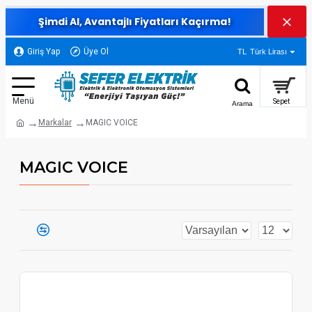
Şimdi Al, Avantajlı Fiyatları Kaçırma!
Giriş Yap
Üye Ol
TL
Türk Lirası
Markalar
MAGIC VOICE
MAGIC VOICE