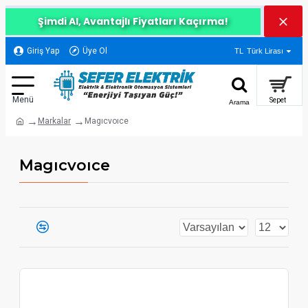
Şimdi Al, Avantajlı Fiyatları Kaçırma!
Giriş Yap
Üye Ol
TL
Türk Lirası
Markalar
Magıcvoıce
Magıcvoıce