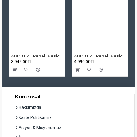
AUDIO Zil Paneli Basic Hpli Çift Buton 14'lü Sesli Apartman Diafon Kapı Paneli
AUDIO Zil Paneli Basic Hpli Çift Buton 20'li Sesli Apartman Diafon Kapı Paneli
3.942,00TL
4.990,00TL
Kurumsal
Hakkımızda
Kalite Politikamız
Vizyon & Misyonumuz