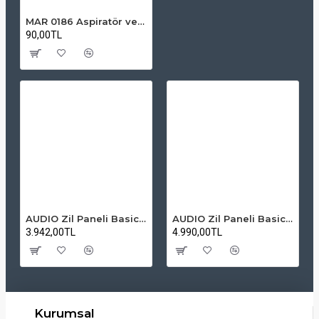
MAR 0186 Aspiratör ve Davlumbaz Ampulü - E14 Duy İnce Tip
90,00TL
AUDIO Zil Paneli Basic Hpli Çift Buton 14'lü Sesli Apartman Diafon Kapı Paneli
AUDIO Zil Paneli Basic Hpli Çift Buton 20'li Sesli Apartman Diafon Kapı Paneli
3.942,00TL
4.990,00TL
Kurumsal