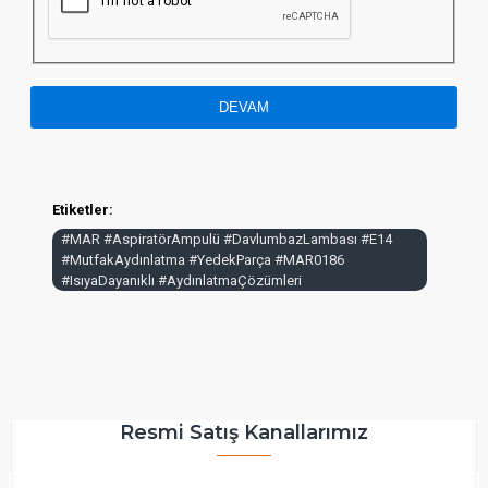
DEVAM
Etiketler:
#MAR #AspiratörAmpulü #DavlumbazLambası #E14
#MutfakAydınlatma #YedekParça #MAR0186
#IsıyaDayanıklı #AydınlatmaÇözümleri
Resmi Satış Kanallarımız