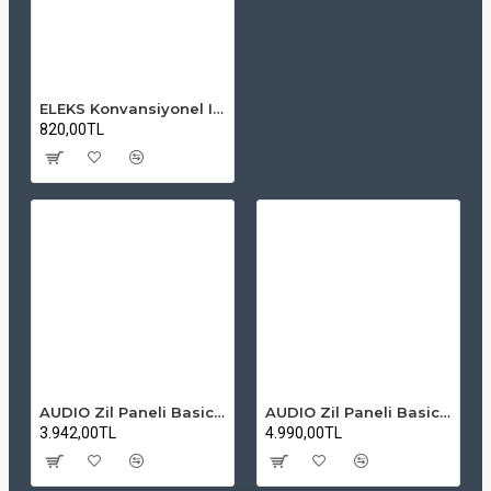
ELEKS Konvansiyonel Isı ve Duman Dedektörü (Soketsiz) – Yangın Algılama Cihazı
820,00TL
AUDIO Zil Paneli Basic Hpli Çift Buton 14'lü Sesli Apartman Diafon Kapı Paneli
AUDIO Zil Paneli Basic Hpli Çift Buton 20'li Sesli Apartman Diafon Kapı Paneli
3.942,00TL
4.990,00TL