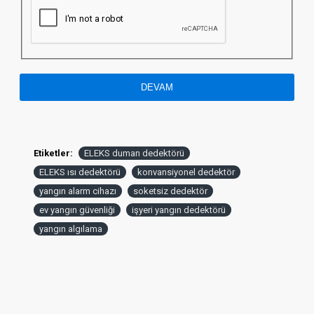
DEVAM
Etiketler:
ELEKS duman dedektörü
ELEKS ısı dedektörü
konvansiyonel dedektör
yangın alarm cihazı
soketsiz dedektör
ev yangın güvenliği
işyeri yangın dedektörü
yangın algılama