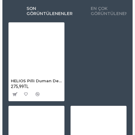
SON
EN ÇOK
GÖRÜNTÜLENENLER
GÖRÜNTÜLENENLE
HELIOS Pilli Duman Dedektörü – YS 001 (Pil Hariç)
275,99TL