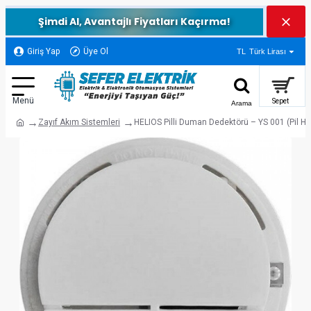
Şimdi Al, Avantajlı Fiyatları Kaçırma!
Giriş Yap
Üye Ol
TL
Türk Lirası
Zayıf Akım Sistemleri
HELIOS Pilli Duman Dedektörü – YS 001 (Pil Ha