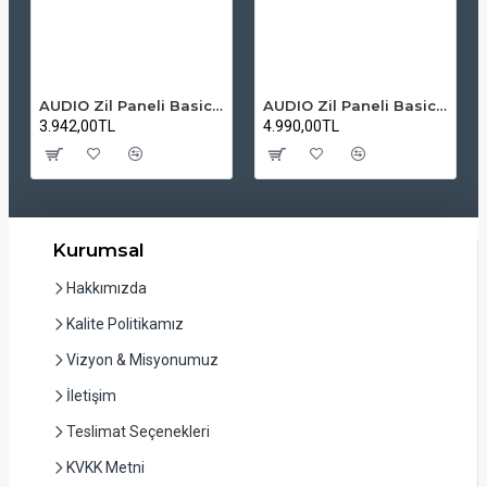
AUDIO Zil Paneli Basic Hpli Çift Buton 14'lü Sesli Apartman Diafon Kapı Paneli
AUDIO Zil Paneli Basic Hpli Çift Buton 20'li Sesli Apartman Diafon Kapı Paneli
3.942,00TL
4.990,00TL
Kurumsal
Hakkımızda
Kalite Politikamız
Vizyon & Misyonumuz
İletişim
Teslimat Seçenekleri
KVKK Metni