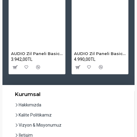
AUDIO Zil Paneli Basic Hpli Çift Buton 14'lü Sesli Apartman Diafon Kapı Paneli
AUDIO Zil Paneli Basic Hpli Çift Buton 20'li Sesli Apartman Diafon Kapı Paneli
3.942,00TL
4.990,00TL
Kurumsal
Hakkımızda
Kalite Politikamız
Vizyon & Misyonumuz
İletişim