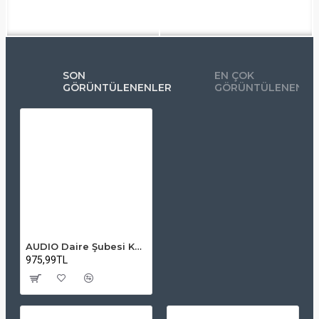
SON
EN ÇOK
GÖRÜNTÜLENENLER
GÖRÜNTÜLENENLE
AUDIO Daire Şubesi Kapıcılı 1013 – Kapı ve Kapıcı ile Görüşme Özellikli
975,99TL