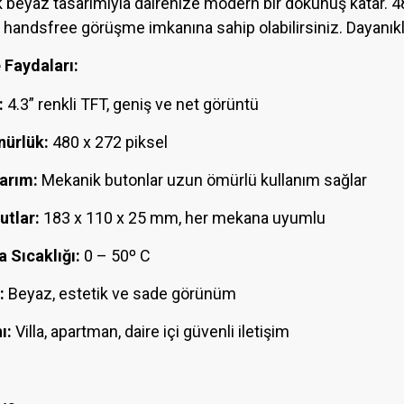
 beyaz tasarımıyla dairenize modern bir dokunuş katar. 4
e handsfree görüşme imkanına sahip olabilirsiniz. Dayanık
e Faydaları:
:
4.3” renkli TFT, geniş ve net görüntü
ürlük:
480 x 272 piksel
arım:
Mekanik butonlar uzun ömürlü kullanım sağlar
tlar:
183 x 110 x 25 mm, her mekana uyumlu
 Sıcaklığı:
0 – 50º C
:
Beyaz, estetik ve sade görünüm
ı:
Villa, apartman, daire içi güvenli iletişim