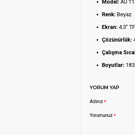
Model:
AU 11
Renk:
Beyaz
Ekran:
4.3” TF
Çözünürlük:
4
Çalışma Sıcak
Boyutlar:
183
YORUM YAP
Adınız
Yorumunuz