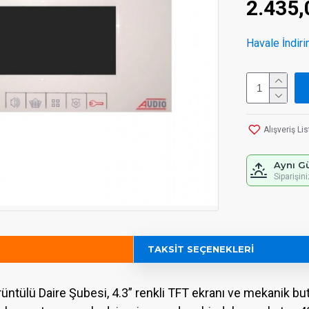
2.435
Havale İndiri
Alışveriş Li
Aynı G
Siparişin
TAKSIT SEÇENEKLERI
tülü Daire Şubesi, 4.3” renkli TFT ekranı ve mekanik buton