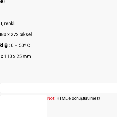
40
T, renkli
80 x 272 piksel
lığı:
0 – 50º C
 x 110 x 25 mm
Not:
HTML'e dönüştürülmez!