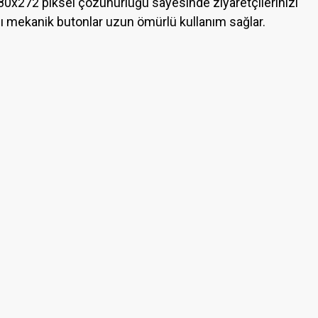
80x272 piksel çözünürlüğü sayesinde ziyaretçilerinizi
lı mekanik butonlar uzun ömürlü kullanım sağlar.