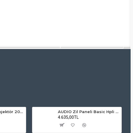
ZMR Solar LED Projektör 200W 6500K Beyaz Işık Dış Mekan Projektör
AUDIO Zil Paneli Basic Hpli Çift Buton 18'li Sesli Apartman Diafon Kapı Paneli
4.635,00TL