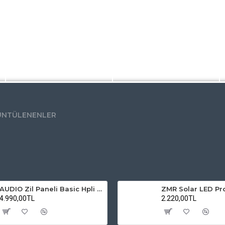
ÜNTÜLENENLER
AUDIO Zil Paneli Basic Hpli Çift Buton 20'li Sesli Apartman Diafon Kapı Paneli
4.990,00TL
2.220,00TL