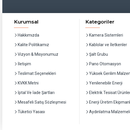
Kurumsal
Kategoriler
Hakkımızda
Kamera Sistemleri
Kalite Politikamız
Kablolar ve İletkenler
Vizyon & Misyonumuz
Şalt Grubu
İletişim
Pano Otomasyon
Teslimat Seçenekleri
Yüksek Gerilim Malzem
KVKK Metni
Yenilenebilir Enerji
İptal Ve İade Şartları
Elektrik Tesisat Ürünler
Mesafeli Satış Sözleşmesi
Enerji Üretim Ekipmanl
Tüketici Yasası
Aydınlatma Malzemele