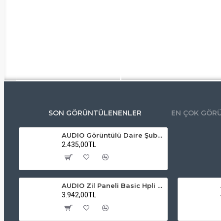
SON GÖRÜNTÜLENENLER
EN ÇOK GÖR
AUDIO Görüntülü Daire Şubesi 4.3" Mekanik Butonlu Beyaz – AU 1140
2.435,00TL
AUDIO Zil Paneli Basic Hpli Çift Buton 14'lü Sesli Apartman Diafon Kapı Paneli
3.942,00TL