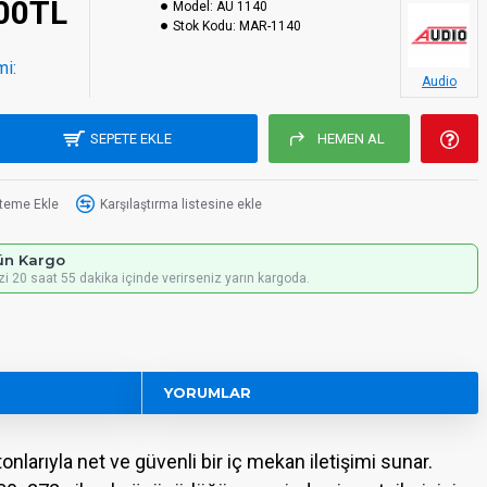
,00TL
Model:
AU 1140
Stok Kodu:
MAR-1140
mi:
Audio
SEPETE EKLE
HEMEN AL
steme Ekle
Karşılaştırma listesine ekle
ün Kargo
izi 20 saat 55 dakika içinde verirseniz yarın kargoda.
YORUMLAR
larıyla net ve güvenli bir iç mekan iletişimi sunar.