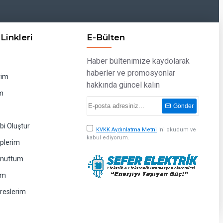
Linkleri
E-Bülten
Haber bültenimize kaydolarak
haberler ve promosyonlar
rim
hakkında güncel kalın
m
Gönder
bi Oluştur
KVKK Aydınlatma Metni
'ni okudum ve
kabul ediyorum.
eplerim
Unuttum
im
dreslerim