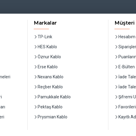
Markalar
Müşteri 
TP-Link
Hesabım
HES Kablo
Siparişle
Öznur Kablo
Puanları
Erse Kablo
E-Bülten
eleri
Nexans Kablo
İade Tale
Reçber Kablo
İade Tal
i
Pamukkale Kablo
Şifremi 
arı
Pektaş Kablo
Favoriler
ri
Prysmian Kablo
Kayıtlı A