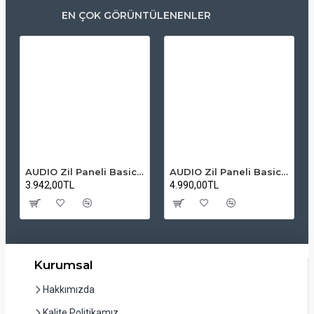
EN ÇOK GÖRÜNTÜLENENLER
AUDIO Zil Paneli Basic Hpli Çift Buton 14'lü Sesli Apartman Diafon Kapı Paneli
AUDIO Zil Paneli Basic Hpli Çift Buton 20'li Sesli Apartman Diafon Kapı Paneli
3.942,00TL
4.990,00TL
Kurumsal
Hakkımızda
Kalite Politikamız