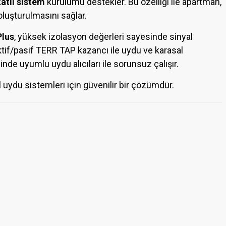
atlı sistem
kurulumu destekler. Bu özelliği ile apartman,
oluşturulmasını sağlar.
Plus
, yüksek izolasyon değerleri sayesinde sinyal
aktif/pasif TERR TAP kazancı ile uydu ve karasal
nde uyumlu uydu alıcıları ile sorunsuz çalışır.
l uydu sistemleri için güvenilir bir çözümdür.