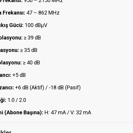
Frekansı:
950 – 2150 MHz
 Frekansı:
47 – 862 MHz
kış Gücü:
100 dBμV
olasyonu:
≥ 39 dB
asyonu:
≥ 35 dB
lasyonu:
≥ 40 dB
ancı:
+5 dB
zancı:
+6 dB (Aktif) / -18 dB (Pasif)
ği:
1.0 / 2.0
i (Abone Başına):
H: 47 mA / V: 32 mA
ikler