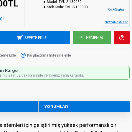
,00TL
Model:
TVU S 130030
Stok Kodu:
TVU S 130030
mi:
Next&NextStar
SEPETE EKLE
HEMEN AL
steme Ekle
Karşılaştırma listesine ekle
ün Kargo
izi 16 saat 52 dakika içinde verirseniz yarın kargoda.
YORUMLAR
sistemleri için geliştirilmiş yüksek performanslı bir