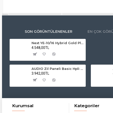
SON GÖRÜNTÜLENENLER
EN ÇOK GÖR
Next YE-10/16 Hybrid Gold Plus Multiswitch Uydu Santrali – 10 Giriş 16 Çıkış
4.548,00TL
AUDIO Zil Paneli Basic Hpli Çift Buton 14'lü Sesli Apartman Diafon Kapı Paneli
3.942,00TL
Kurumsal
Kategoriler