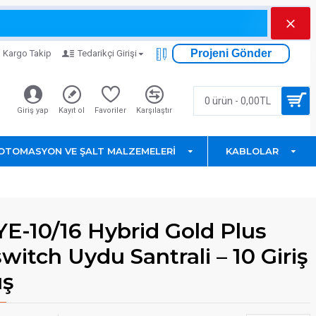
Projeni Gönder
Kargo Takip
Tedarikçi Girişi
0 ürün - 0,00TL
Giriş yap
Kayıt ol
Favoriler
Karşılaştır
OTOMASYON VE ŞALT MALZEMELERI
KABLOLAR
YE-10/16 Hybrid Gold Plus
witch Uydu Santrali – 10 Giriş
ış