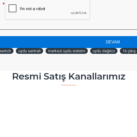
DEVAM
switch
uydu santrali
merkezi uydu sistemi
uydu dağıtıcı
16 çıkış
Resmi Satış Kanallarımız