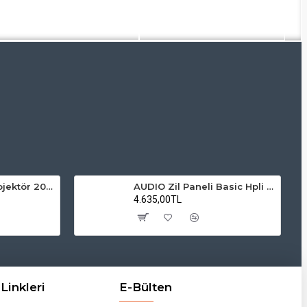
ZMR Solar LED Projektör 200W 6500K Beyaz Işık Dış Mekan Projektör
AUDIO Zil Paneli Basic Hpli Çift Buton 18'li Sesli Apartman Diafon Kapı Paneli
4.635,00TL
Linkleri
E-Bülten