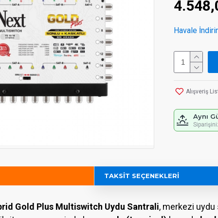
4.548
Havale İndiri
Alışveriş Li
Aynı G
Siparişin
TAKSIT SEÇENEKLERI
rid Gold Plus Multiswitch Uydu Santrali
, merkezi uydu 