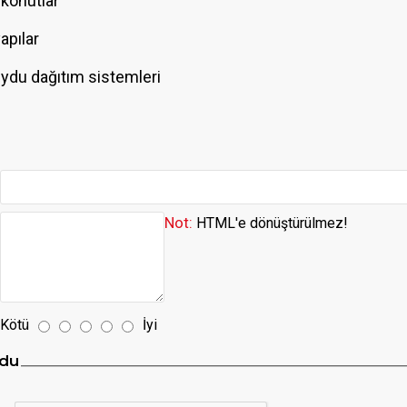
 konutlar
yapılar
ydu dağıtım sistemleri
Not:
HTML'e dönüştürülmez!
Kötü
İyi
du