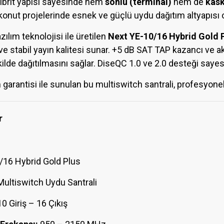
Hibrit yapısı sayesinde hem
sonlu (terminal)
hem de
kask
k konut projelerinde esnek ve güçlü uydu dağıtım altyapısı 
ılım teknolojisi ile üretilen
Next YE-10/16 Hybrid Gold 
 ve stabil yayın kalitesi sunar. +5 dB SAT TAP kazancı ve 
kilde dağıtılmasını sağlar. DiseQC 1.0 ve 2.0 desteği sayesi
im garantisi ile sunulan bu multiswitch santrali, profesyone
r
16 Hybrid Gold Plus
ultiswitch Uydu Santrali
0 Giriş – 16 Çıkış