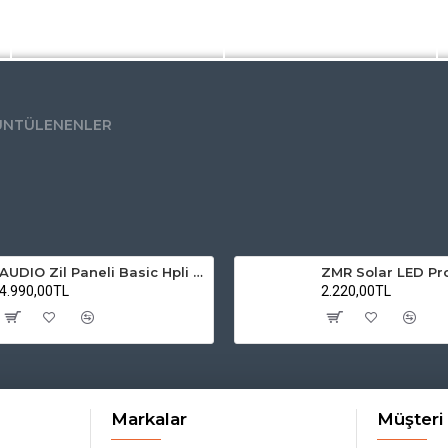
ÜNTÜLENENLER
AUDIO Zil Paneli Basic Hpli Çift Buton 20'li Sesli Apartman Diafon Kapı Paneli
4.990,00TL
2.220,00TL
Markalar
Müşteri 