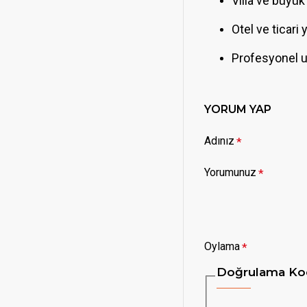
Villa ve büyük
Otel ve ticari 
Profesyonel u
YORUM YAP
Adınız
Yorumunuz
Oylama
Doğrulama Ko