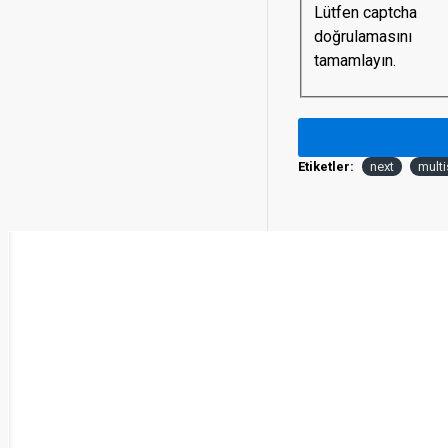
Lütfen captcha
doğrulamasını
tamamlayın.
Etiketler:
next
multi