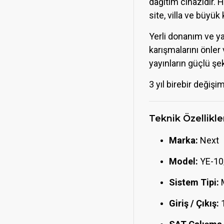
dağıtım cihazıdır. 
site, villa ve büyü
Yerli donanım ve yaz
karışmalarını önler
yayınların güçlü şe
3 yıl birebir değiş
Teknik Özellikle
Marka:
Next
Model:
YE-10/
Sistem Tipi:
M
Giriş / Çıkış:
1