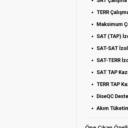
SAT Çalışma 
TERR Çalışma
Maksimum Çı
SAT (TAP) İz
SAT-SAT İzol
SAT-TERR İzo
SAT TAP Kaz
TERR TAP Ka
DiseQC Deste
Akım Tüketim
Öne Çıkan Özell