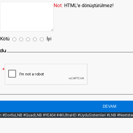
Not:
HTML'e dönüştürülmez!
Kötü
İyi
du
DEVAM
m #DortluLNB #QuadLNB #YE404 #4KUltraHD #UyduSistemleri #LNB #Nextstar #