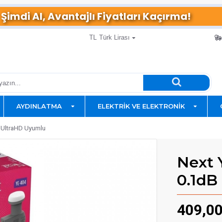
Şimdi Al, Avantajlı Fiyatları Kaçırma!
TL
Türk Lirası
AYDINLATMA
ELEKTRIK VE ELEKTRONIK
K UltraHD Uyumlu
Next 
0.1dB
409,0