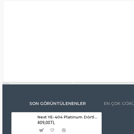
SON GÖRÜNTÜLENENLER
EN ÇOK GÖR
Next YE-404 Platinum Dörtlü LNB 0.1dB 4K UltraHD Uyumlu
409,00TL