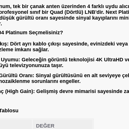
inum
, tek bir çanak anten üzerinden 4 farklı uydu al
profesyonel sınıf bir
Quad (Dörtlü) LNB
'dir.
Next Plat
 düşük gürültü oranı
sayesinde sinyal kayıplarını min
.
4 Platinum Seçmelisiniz?
kış:
Dört ayrı kablo çıkışı sayesinde, evinizdeki veya 
izleme imkanı sağlar.
D Uyumu:
Geleceğin görüntü teknolojisi 4K UltraHD v
üyü televizyonunuza taşır.
Gürültü Oranı:
Sinyal gürültüsünü en alt seviyeye çe
zaiklenme sorunlarını engeller.
ç (High Gain):
Gelişmiş devre mimarisi sayesinde zayı
 Tablosu
DEĞER