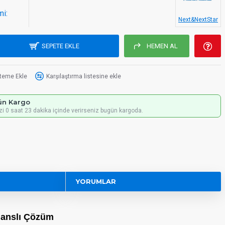
mi:
Next&NextStar
SEPETE EKLE
HEMEN AL
steme Ekle
Karşılaştırma listesine ekle
ün Kargo
izi 0 saat 23 dakika içinde verirseniz bugün kargoda.
YORUMLAR
manslı Çözüm