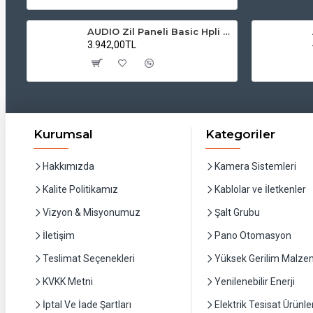
AUDIO Zil Paneli Basic Hpli Çift Buton 14'lü Sesli Apartman Diafon Kapı Paneli
3.942,00TL
Kurumsal
Kategoriler
Hakkımızda
Kamera Sistemleri
Kalite Politikamız
Kablolar ve İletkenler
Vizyon & Misyonumuz
Şalt Grubu
İletişim
Pano Otomasyon
Teslimat Seçenekleri
Yüksek Gerilim Malzem
KVKK Metni
Yenilenebilir Enerji
İptal Ve İade Şartları
Elektrik Tesisat Ürünler