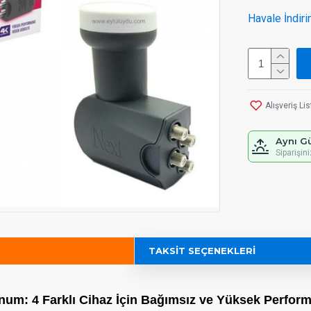
Havale İndiri
Alışveriş Li
Aynı G
Siparişin
TAKSIT SEÇENEKLERI
inum: 4 Farklı Cihaz İçin Bağımsız ve Yüksek Perfor