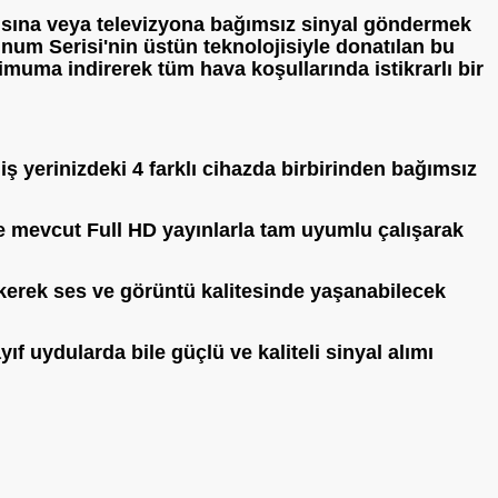
ıcısına veya televizyona bağımsız sinyal göndermek
inum Serisi
'nin üstün teknolojisiyle donatılan bu
imuma indirerek tüm hava koşullarında istikrarlı bir
iş yerinizdeki 4 farklı cihazda birbirinden bağımsız
e mevcut Full HD yayınlarla tam uyumlu çalışarak
kerek ses ve görüntü kalitesinde yaşanabilecek
f uydularda bile güçlü ve kaliteli sinyal alımı