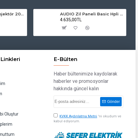
ZMR Solar LED Projektör 200W 6500K Beyaz Işık Dış Mekan Projektör
AUDIO Zil Paneli Basic Hpli Çift Buton 18'li Sesli Apartman Diafon Kapı Paneli
4.635,00TL
Linkleri
E-Bülten
Haber bültenimize kaydolarak
haberler ve promosyonlar
rim
hakkında güncel kalın
m
Gönder
bi Oluştur
KVKK Aydınlatma Metni
'ni okudum ve
kabul ediyorum.
eplerim
Unuttum