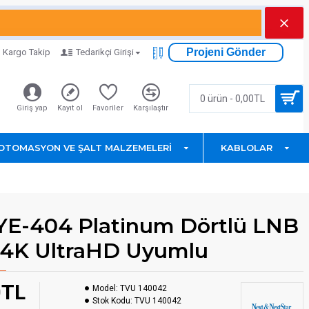
Projeni Gönder
Kargo Takip
Tedarikçi Girişi
0 ürün - 0,00TL
Giriş yap
Kayıt ol
Favoriler
Karşılaştır
OTOMASYON VE ŞALT MALZEMELERI
KABLOLAR
YE-404 Platinum Dörtlü LNB
 4K UltraHD Uyumlu
0TL
Model:
TVU 140042
Stok Kodu:
TVU 140042