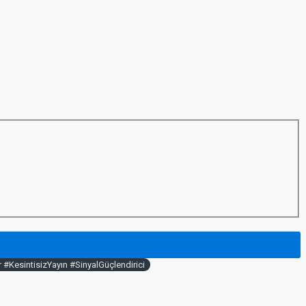
KesintisizYayın #SinyalGüçlendirici