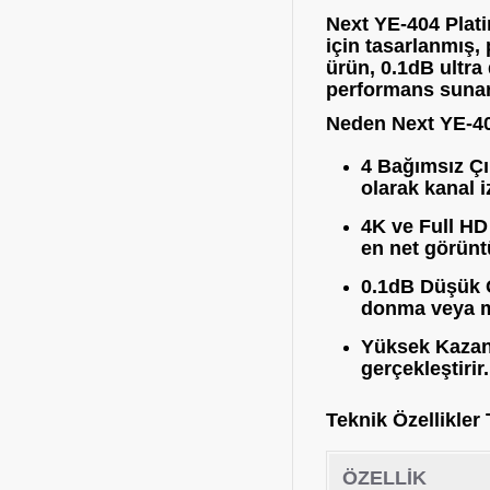
Next YE-404 Plat
için tasarlanmış, 
ürün,
0.1dB ultra
performans sunar
Neden Next YE-40
4 Bağımsız Çı
olarak kanal 
4K ve Full H
en net görünt
0.1dB Düşük 
donma veya mo
Yüksek Kazan
gerçekleştirir.
Teknik Özellikler
ÖZELLIK