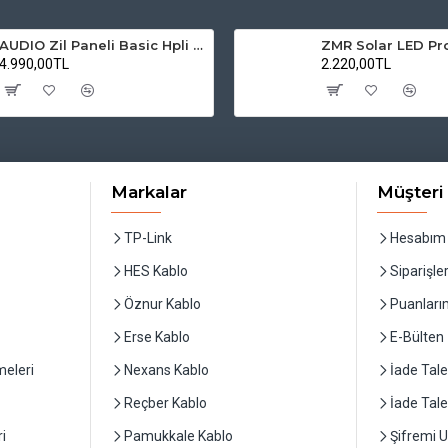
AUDIO Zil Paneli Basic Hpli Çift Buton 20'li Sesli Apartman Diafon Kapı Paneli
4.990,00TL
2.220,00TL
Markalar
Müşteri 
TP-Link
Hesabım
HES Kablo
Siparişle
Öznur Kablo
Puanları
Erse Kablo
E-Bülten
eleri
Nexans Kablo
İade Tale
Reçber Kablo
İade Tal
i
Pamukkale Kablo
Şifremi 