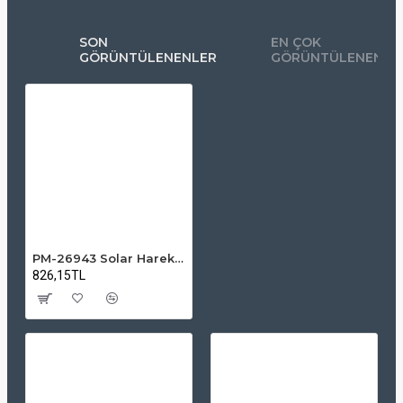
SON
EN ÇOK
GÖRÜNTÜLENENLER
GÖRÜNTÜLENENLE
PM-26943 Solar Hareket Sensörlü Hayvan Kovucu Alarm Cihazı – 129 dB
826,15TL