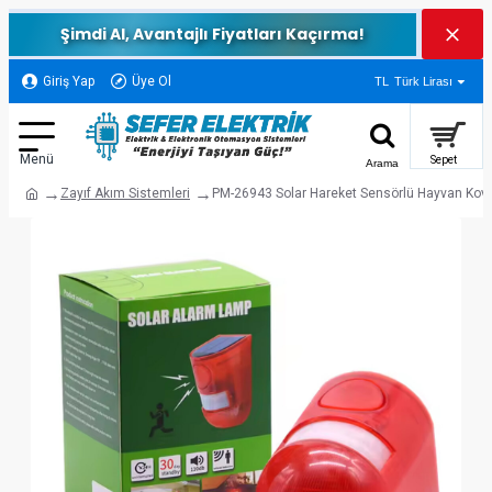
Şimdi Al, Avantajlı Fiyatları Kaçırma!
Giriş Yap
Üye Ol
TL
Türk Lirası
Zayıf Akım Sistemleri
PM-26943 Solar Hareket Sensörlü Hayvan Kov