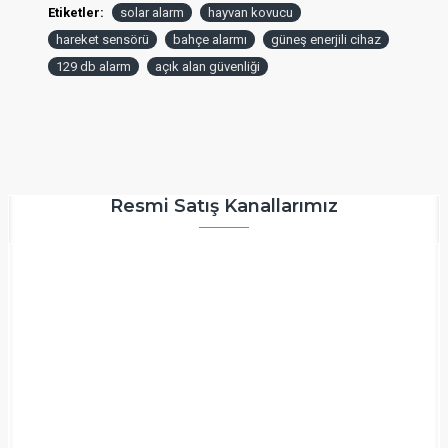
Etiketler:
solar alarm
hayvan kovucu
hareket sensörü
bahçe alarmı
güneş enerjili cihaz
129 db alarm
açık alan güvenliği
Resmi Satış Kanallarımız