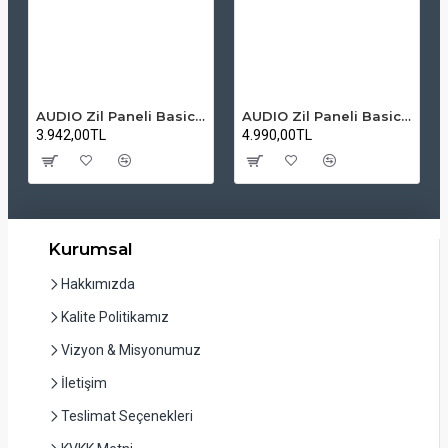
AUDIO Zil Paneli Basic Hpli Çift Buton 14'lü Sesli Apartman Diafon Kapı Paneli
AUDIO Zil Paneli Basic Hpli Çift Buton 20'li Sesli Apartman Diafon Kapı Paneli
3.942,00TL
4.990,00TL
Kurumsal
Hakkımızda
Kalite Politikamız
Vizyon & Misyonumuz
İletişim
Teslimat Seçenekleri