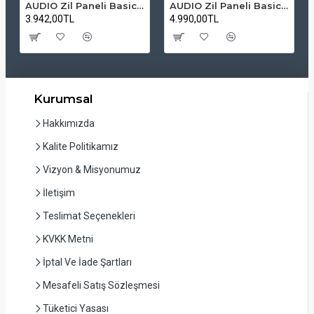
AUDIO Zil Paneli Basic Hpli Çift Buton 14'lü Sesli Apartman Diafon Kapı Paneli
AUDIO Zil Paneli Basic Hpli Çift Buton 20'li Sesli Apartman Diafon Kapı Paneli
3.942,00TL
4.990,00TL
Kurumsal
Hakkımızda
Kalite Politikamız
Vizyon & Misyonumuz
İletişim
Teslimat Seçenekleri
KVKK Metni
İptal Ve İade Şartları
Mesafeli Satış Sözleşmesi
Tüketici Yasası