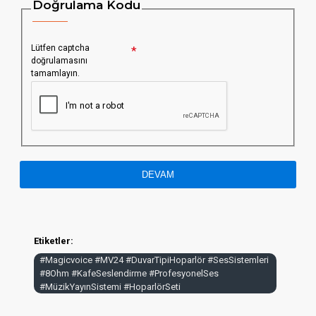
Doğrulama Kodu
Lütfen captcha
doğrulamasını
tamamlayın.
DEVAM
Etiketler:
#Magicvoice #MV24 #DuvarTipiHoparlör #SesSistemleri
#8Ohm #KafeSeslendirme #ProfesyonelSes
#MüzikYayınSistemi #HoparlörSeti