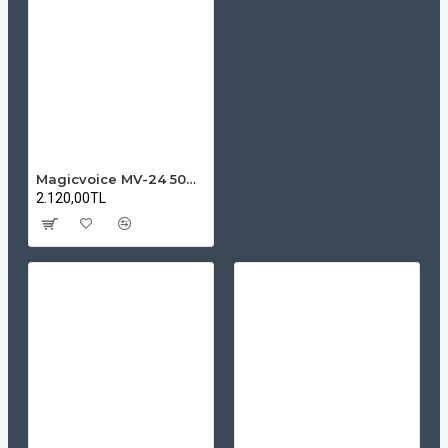
Magicvoice MV-24 50W 8 Ohm Duvar Tipi Hoparlör Seti (Çift)
2.120,00TL