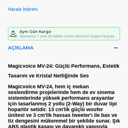
Havale İndirimi:
Aynı Gün Kargo
Siparişinizi 7 saat 40 dakika içinde verirseniz bugün kargoda.
AÇIKLAMA
Magicvoice MV-24: Güçlü Performans, Estetik
Tasarım ve Kristal Netliğinde Ses
Magicvoice MV-24
, hem iç mekan
seslendirme projelerinde hem de ev sinema
sistemlerinde yüksek performans arayanlar
için tasarlanmış
2 yollu (2-Way)
bir duvar tipi
hoparlör setidir. 13 cm'lik güçlü woofer
ünitesi ve 3 cm'lik hassas tweeter'ı ile bas ve
tiz dengesini mükemmel bir şekilde sunar. Şık
ABS plastik kasası ve dayanıklı yapısıyla