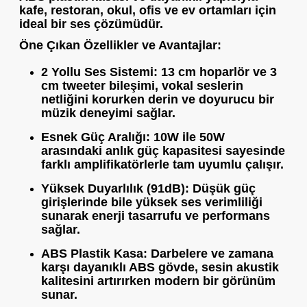
kafe, restoran, okul, ofis ve ev ortamları için
ideal bir ses çözümüdür.
Öne Çıkan Özellikler ve Avantajlar:
2 Yollu Ses Sistemi:
13 cm hoparlör ve 3
cm tweeter bileşimi, vokal seslerin
netliğini korurken derin ve doyurucu bir
müzik deneyimi sağlar.
Esnek Güç Aralığı:
10W ile 50W
arasındaki anlık güç kapasitesi sayesinde
farklı amplifikatörlerle tam uyumlu çalışır.
Yüksek Duyarlılık (91dB):
Düşük güç
girişlerinde bile yüksek ses verimliliği
sunarak enerji tasarrufu ve performans
sağlar.
ABS Plastik Kasa:
Darbelere ve zamana
karşı dayanıklı ABS gövde, sesin akustik
kalitesini artırırken modern bir görünüm
sunar.