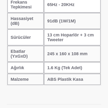
Frekans
65Hz - 20KHz
Tepkimesi
Hassasiyet
91dB (1W/1M)
(dB)
13 cm Hoparlör + 3 cm
Sürücüler
Tweeter
Ebatlar
245 x 160 x 108 mm
(YxGxD)
Ağırlık
1.6 Kg (Tek Adet)
Malzeme
ABS Plastik Kasa