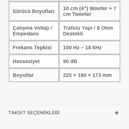
10 cm (4”) Woofer + 7
Sürücü Boyutları
cm Tweeter
Çalışma Voltajı /
Trafolu Yapı / 8 Ohm
Empedans
Destekli
Frekans Tepkisi
100 Hz – 18 kHz
Hassasiyet
90 dB
Boyutlar
225 × 180 × 173 mm
TAKSIT SEÇENEKLERI