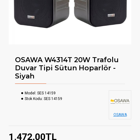
OSAWA W4314T 20W Trafolu
Duvar Tipi Sütun Hoparlör -
Siyah
Model:
SES 14159
Stok Kodu:
SES 14159
OSAWA
1.472,00TL