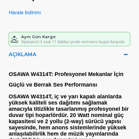
Havale İndirimi:
Aynı Gün Kargo
Siparişinizi 6 saat 17 dakika içinde verirseniz bugün kargoda.
AÇIKLAMA
OSAWA W4314T: Profesyonel Mekanlar İçin
Güçlü ve Berrak Ses Performansı
OSAWA W4314T
, iç ve yarı kapalı alanlarda
yüksek kaliteli ses dağıtımı sağlamak
amacıyla titizlikle tasarlanmış profesyonel bir
duvar tipi hoparlördür.
20 Watt nominal güç
kapasitesi ve
2 yollu (2-way)
sürücü yapısı
sayesinde, hem anons sistemlerinde yüksek
anlaşılabilirlik hem de müzik yayınlarında