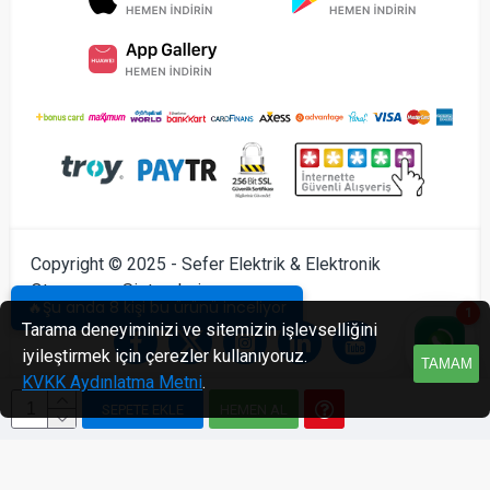
Copyright © 2025 - Sefer Elektrik & Elektronik
Otomasyon Sistemleri
🔥Şu anda 8 kişi bu ürünü inceliyor
1
Tarama deneyiminizi ve sitemizin işlevselliğini
iyileştirmek için çerezler kullanıyoruz.
TAMAM
KVKK Aydınlatma Metni
.
SEPETE EKLE
HEMEN AL