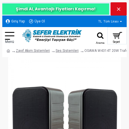
Şimdi Al, Avantajlı Fiyatları Kaçırma!
Giriş Yap
Üye Ol
TL
Türk Lirası
Zayıf Akım Sistemleri
Ses Sistemleri
OSAWA W4314T 20W Trafolu D