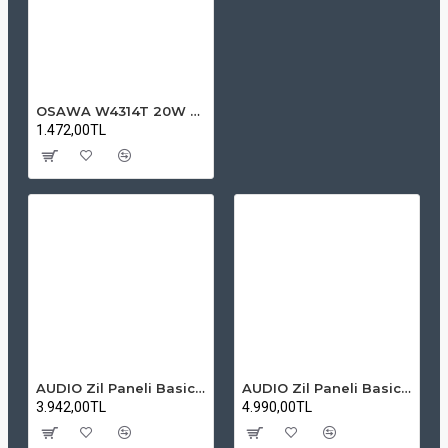
OSAWA W4314T 20W Trafolu Duvar Tipi Sütun Hoparlör - Siyah
1.472,00TL
AUDIO Zil Paneli Basic Hpli Çift Buton 14'lü Sesli Apartman Diafon Kapı Paneli
AUDIO Zil Paneli Basic Hpli Çift Buton 20'li Sesli Apartman Diafon Kapı Paneli
3.942,00TL
4.990,00TL