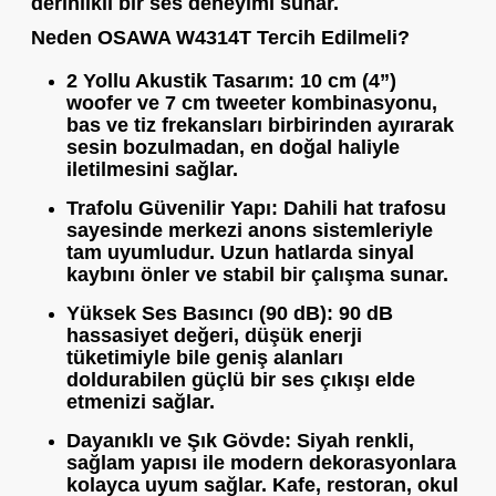
derinlikli bir ses deneyimi sunar.
Neden OSAWA W4314T Tercih Edilmeli?
2 Yollu Akustik Tasarım:
10 cm (4”)
woofer ve 7 cm tweeter kombinasyonu,
bas ve tiz frekansları birbirinden ayırarak
sesin bozulmadan, en doğal haliyle
iletilmesini sağlar.
Trafolu Güvenilir Yapı:
Dahili hat trafosu
sayesinde merkezi anons sistemleriyle
tam uyumludur. Uzun hatlarda sinyal
kaybını önler ve stabil bir çalışma sunar.
Yüksek Ses Basıncı (90 dB):
90 dB
hassasiyet değeri, düşük enerji
tüketimiyle bile geniş alanları
doldurabilen güçlü bir ses çıkışı elde
etmenizi sağlar.
Dayanıklı ve Şık Gövde:
Siyah renkli,
sağlam yapısı ile modern dekorasyonlara
kolayca uyum sağlar. Kafe, restoran, okul