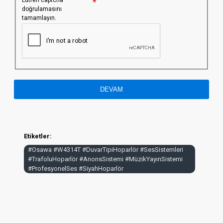
doğrulamasını
tamamlayın.
DEVAM
Etiketler:
#Osawa #W4314T #DuvarTipiHoparlör #SesSistemleri
#TrafoluHoparlör #AnonsSistemi #MüzikYayınSistemi
#ProfesyonelSes #SiyahHoparlör