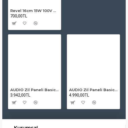
Revel 16cm 15W 100V Trafolu Sıva Altı Tavan Hoparlörü
700,00TL
AUDIO Zil Paneli Basic Hpli Çift Buton 14'lü Sesli Apartman Diafon Kapı Paneli
AUDIO Zil Paneli Basic Hpli Çift Buton 20'li Sesli Apartman Diafon Kapı Paneli
3.942,00TL
4.990,00TL
Kurumsal