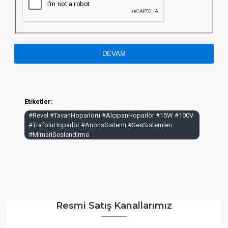
DEVAM
Etiketler:
#Revel #TavanHoparlörü #AlçıpanHoparlör #15W #100V
#TrafoluHoparlör #AnonsSistemi #SesSistemleri
#MimariSeslendirme
Resmi Satış Kanallarımız