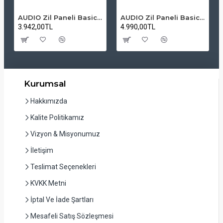
AUDIO Zil Paneli Basic Hpli Çift Buton 14'lü Sesli Apartman Diafon Kapı Paneli
AUDIO Zil Paneli Basic Hpli Çift Buton 20'li Sesli Apartman Diafon Kapı Paneli
3.942,00TL
4.990,00TL
Kurumsal
Hakkımızda
Kalite Politikamız
Vizyon & Misyonumuz
İletişim
Teslimat Seçenekleri
KVKK Metni
İptal Ve İade Şartları
Mesafeli Satış Sözleşmesi