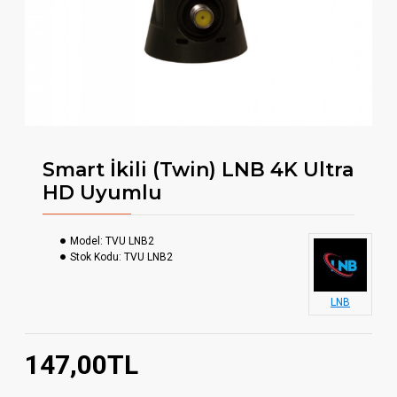
Smart İkili (Twin) LNB 4K Ultra
HD Uyumlu
Model:
TVU LNB2
Stok Kodu:
TVU LNB2
LNB
147,00TL