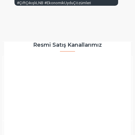
#ÇiftÇıkışlıLNB #EkonomikUyduÇözümleri
Resmi Satış Kanallarımız