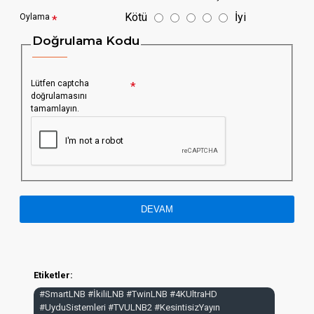
Kötü
İyi
Oylama
Doğrulama Kodu
Lütfen captcha
doğrulamasını
tamamlayın.
DEVAM
Etiketler:
#SmartLNB #İkiliLNB #TwinLNB #4KUltraHD
#UyduSistemleri #TVULNB2 #KesintisizYayın