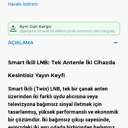
Havale İndirimi:
Aynı Gün Kargo
Siparişinizi 18 saat 50 dakika içinde verirseniz yarın kargoda.
AÇIKLAMA
Smart İkili LNB: Tek Antenle İki Cihazda
Kesintisiz Yayın Keyfi
Smart İkili (Twin) LNB
, tek bir çanak anten
üzerinden iki farklı uydu alıcısına veya
televizyona bağımsız sinyal iletmek için
tasarlanmış, yüksek performanslı ve ekonomik
bir çözümdür. İki bağımsız çıkışı sayesinde,
evinizdeki iki ayrı odada birbirinden bağımsız