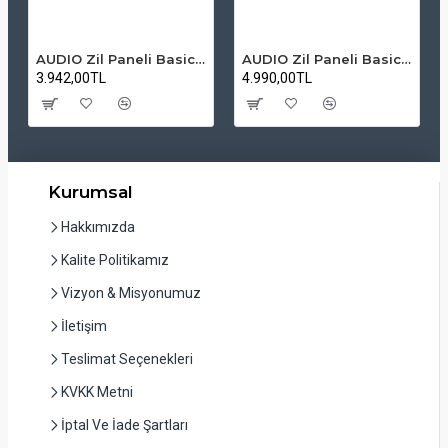
AUDIO Zil Paneli Basic Hpli Çift Buton 14'lü Sesli Apartman Diafon Kapı Paneli
AUDIO Zil Paneli Basic Hpli Çift Buton 20'li Sesli Apartman Diafon Kapı Paneli
3.942,00TL
4.990,00TL
Kurumsal
Hakkımızda
Kalite Politikamız
Vizyon & Misyonumuz
İletişim
Teslimat Seçenekleri
KVKK Metni
İptal Ve İade Şartları