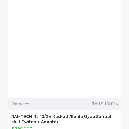
Ramtech
TVU S 130016
RAMTECH Rt-10/24 Kaskatlı/Sonlu Uydu Santral
MultiSwitch + Adaptör
3.790,00TL