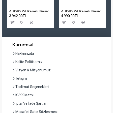
AUDIO Zil Paneli Basic Hpli Çift Buton 14'lü Sesli Apartman Diafon Kapı Paneli
AUDIO Zil Paneli Basic Hpli Çift Buton 20'li Sesli Apartman Diafon Kapı Paneli
3.942,00TL
4.990,00TL
Kurumsal
Hakkımızda
Kalite Politikamız
Vizyon & Misyonumuz
İletişim
Teslimat Seçenekleri
KVKK Metni
İptal Ve İade Şartları
Mesafeli Satış Sözleşmesi