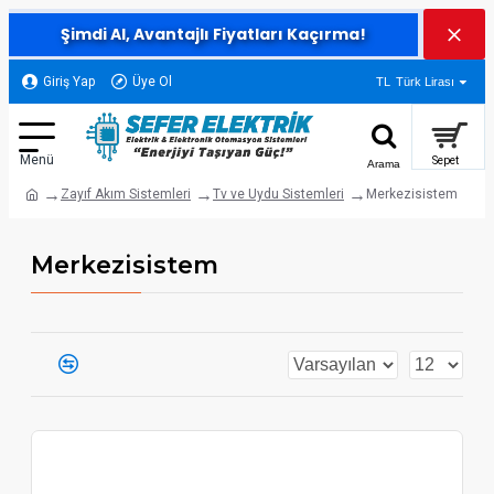
Şimdi Al, Avantajlı Fiyatları Kaçırma!
Giriş Yap
Üye Ol
TL
Türk Lirası
Zayıf Akım Sistemleri
Tv ve Uydu Sistemleri
Merkezisistem
Merkezisistem