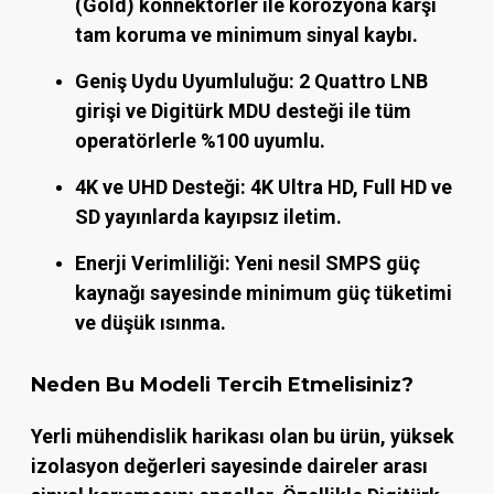
(Gold) konnektörler ile korozyona karşı
tam koruma ve minimum sinyal kaybı.
Geniş Uydu Uyumluluğu:
2 Quattro LNB
girişi ve Digitürk MDU desteği ile tüm
operatörlerle %100 uyumlu.
4K ve UHD Desteği:
4K Ultra HD, Full HD ve
SD yayınlarda kayıpsız iletim.
Enerji Verimliliği:
Yeni nesil SMPS güç
kaynağı sayesinde minimum güç tüketimi
ve düşük ısınma.
Neden Bu Modeli Tercih Etmelisiniz?
Yerli mühendislik harikası olan bu ürün, yüksek
izolasyon değerleri sayesinde daireler arası