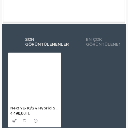
SON
EN ÇOK
GÖRÜNTÜLENENLER
GÖRÜNTÜLENENLE
Next YE-10/24 Hybrid Sonlu ve Kaskatlı Bir Arada Gold Plus Multiswitch Uydu Santrali (130032)
4.490,00TL