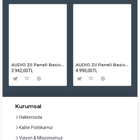
AUDIO Zil Paneli Basic Hpli Çift Buton 14'lü Sesli Apartman Diafon Kapı Paneli
AUDIO Zil Paneli Basic Hpli Çift Buton 20'li Sesli Apartman Diafon Kapı Paneli
3.942,00TL
4.990,00TL
Kurumsal
Hakkımızda
Kalite Politikamız
Vizyon & Misyonumuz