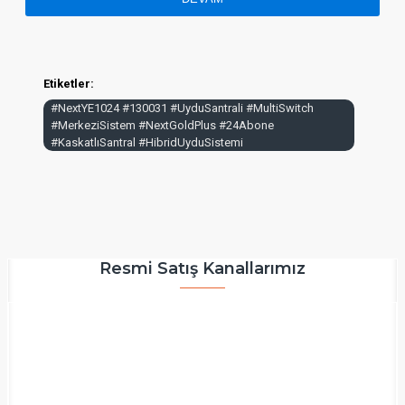
Etiketler:
#NextYE1024 #130031 #UyduSantrali #MultiSwitch
#MerkeziSistem #NextGoldPlus #24Abone
#KaskatlıSantral #HibridUyduSistemi
Resmi Satış Kanallarımız