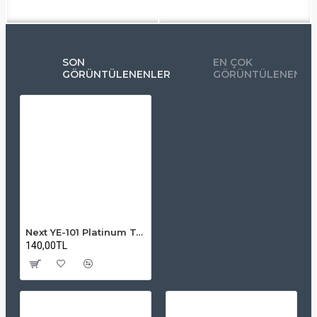
SON
EN ÇOK
GÖRÜNTÜLENENLER
GÖRÜNTÜLENENLE
Next YE-101 Platinum Tekli LNB 0.1dB 4K UltraHD Uyumlu
140,00TL