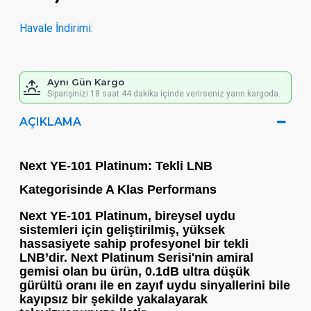
Havale İndirimi:
Aynı Gün Kargo
Siparişinizi 18 saat 44 dakika içinde verirseniz yarın kargoda.
AÇIKLAMA
Next YE-101 Platinum: Tekli LNB
Kategorisinde A Klas Performans
Next YE-101 Platinum
, bireysel uydu
sistemleri için geliştirilmiş, yüksek
hassasiyete sahip profesyonel bir tekli
LNB’dir.
Next Platinum Serisi
'nin amiral
gemisi olan bu ürün,
0.1dB ultra düşük
gürültü oranı
ile en zayıf uydu sinyallerini bile
kayıpsız bir şekilde yakalayarak