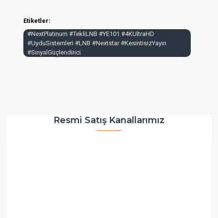
Etiketler:
#NextPlatinum #TekliLNB #YE101 #4KUltraHD
#UyduSistemleri #LNB #Nextstar #KesintisizYayın
#SinyalGüçlendirici
Resmi Satış Kanallarımız