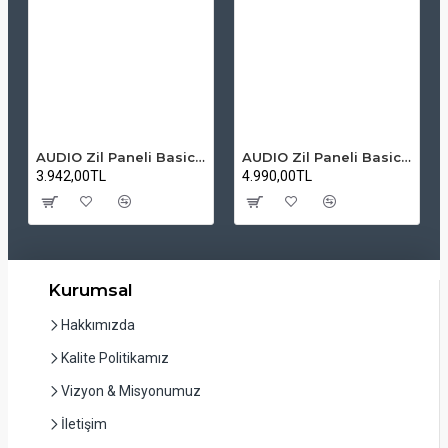
AUDIO Zil Paneli Basic Hpli Çift Buton 14'lü Sesli Apartman Diafon Kapı Paneli
AUDIO Zil Paneli Basic Hpli Çift Buton 20'li Sesli Apartman Diafon Kapı Paneli
3.942,00TL
4.990,00TL
Kurumsal
Hakkımızda
Kalite Politikamız
Vizyon & Misyonumuz
İletişim