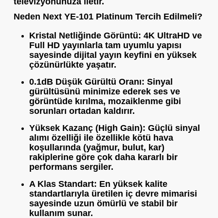
televizyonunuza iletir.
Neden Next YE-101 Platinum Tercih Edilmeli?
Kristal Netliğinde Görüntü:
4K UltraHD ve
Full HD yayınlarla tam uyumlu yapısı
sayesinde dijital yayın keyfini en yüksek
çözünürlükte yaşatır.
0.1dB Düşük Gürültü Oranı:
Sinyal
gürültüsünü minimize ederek ses ve
görüntüde kırılma, mozaiklenme gibi
sorunları ortadan kaldırır.
Yüksek Kazanç (High Gain):
Güçlü sinyal
alımı özelliği ile özellikle kötü hava
koşullarında (yağmur, bulut, kar)
rakiplerine göre çok daha kararlı bir
performans sergiler.
A Klas Standart:
En yüksek kalite
standartlarıyla üretilen iç devre mimarisi
sayesinde uzun ömürlü ve stabil bir
kullanım sunar.