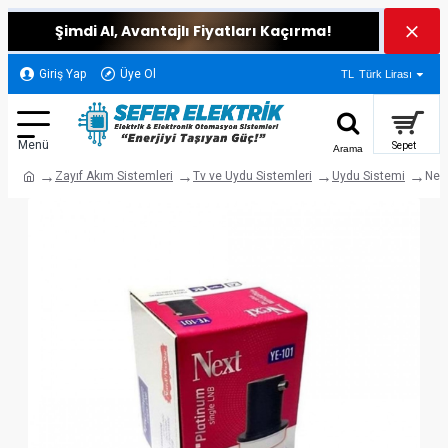
Şimdi Al, Avantajlı Fiyatları Kaçırma!
Giriş Yap
Üye Ol
TL
Türk Lirası
Zayıf Akım Sistemleri
Tv ve Uydu Sistemleri
Uydu Sistemi
Nex