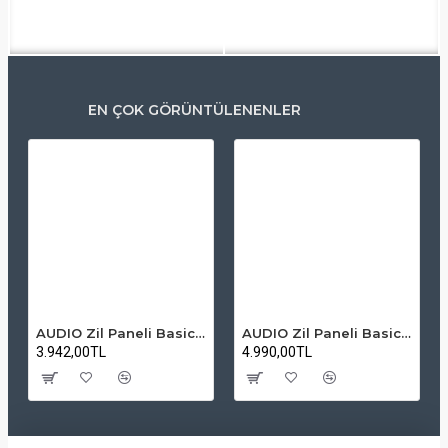
EN ÇOK GÖRÜNTÜLENENLER
AUDIO Zil Paneli Basic Hpli Çift Buton 14'lü Sesli Apartman Diafon Kapı Paneli
AUDIO Zil Paneli Basic Hpli Çift Buton 20'li Sesli Apartman Diafon Kapı Paneli
3.942,00TL
4.990,00TL