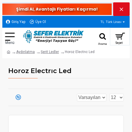
Şimdi Al, Avantajlı Fiyatları Kaçırma!
Giriş Yap
Üye Ol
TL
Türk Lirası
Aydınlatma
Şerit Ledler
Horoz Electrıc Led
Horoz Electrıc Led