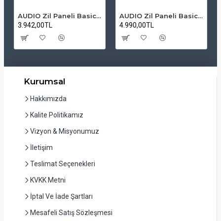
AUDIO Zil Paneli Basic Hpli Çift Buton 14'lü Sesli Apartman Diafon Kapı Paneli
AUDIO Zil Paneli Basic Hpli Çift Buton 20'li Sesli Apartman Diafon Kapı Paneli
3.942,00TL
4.990,00TL
Kurumsal
Hakkımızda
Kalite Politikamız
Vizyon & Misyonumuz
İletişim
Teslimat Seçenekleri
KVKK Metni
İptal Ve İade Şartları
Mesafeli Satış Sözleşmesi