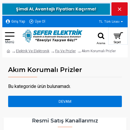
Şimdi Al, Avantajlı Fiyatları Kaçırma!
Giriş Yap
Üye Ol
TL
Türk Lirası
Elektrik Ve Elektronik
Fiş Ve Prizler
Akım Korumalı Prizler
Akım Korumalı Prizler
Bu kategoride ürün bulunamadı.
DEVAM
Resmi Satış Kanallarımız