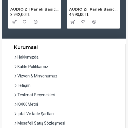
AUDIO Zil Paneli Basic Hpli Çift Buton 14'lü Sesli Apartman Diafon Kapı Paneli
AUDIO Zil Paneli Basic Hpli Çift Buton 20'li Sesli Apartman Diafon Kapı Paneli
3.942,00TL
4.990,00TL
Kurumsal
Hakkımızda
Kalite Politikamız
Vizyon & Misyonumuz
İletişim
Teslimat Seçenekleri
KVKK Metni
İptal Ve İade Şartları
Mesafeli Satış Sözleşmesi