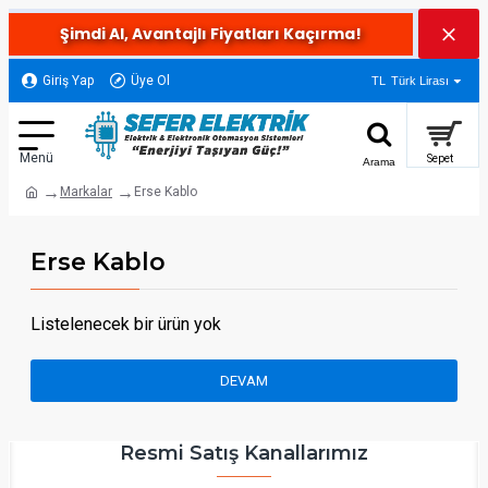
Şimdi Al, Avantajlı Fiyatları Kaçırma!
Giriş Yap
Üye Ol
TL
Türk Lirası
Markalar
Erse Kablo
Erse Kablo
Listelenecek bir ürün yok
DEVAM
Resmi Satış Kanallarımız