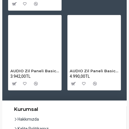
AUDIO Zil Paneli Basic Hpli Çift Buton 14'lü Sesli Apartman Diafon Kapı Paneli
AUDIO Zil Paneli Basic Hpli Çift Buton 20'li Sesli Apartman Diafon Kapı Paneli
3.942,00TL
4.990,00TL
Kurumsal
Hakkımızda
Kalite Politikamız