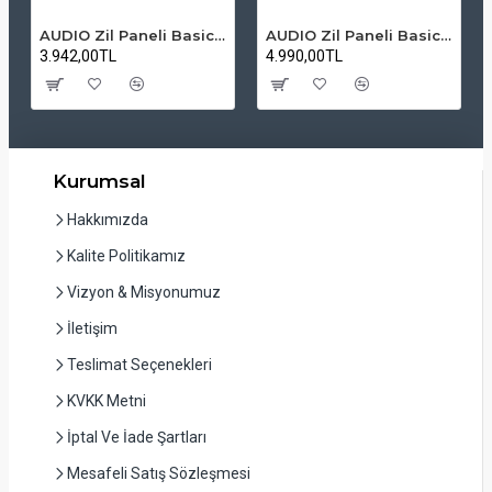
AUDIO Zil Paneli Basic Hpli Çift Buton 14'lü Sesli Apartman Diafon Kapı Paneli
AUDIO Zil Paneli Basic Hpli Çift Buton 20'li Sesli Apartman Diafon Kapı Paneli
3.942,00TL
4.990,00TL
Kurumsal
Hakkımızda
Kalite Politikamız
Vizyon & Misyonumuz
İletişim
Teslimat Seçenekleri
KVKK Metni
İptal Ve İade Şartları
Mesafeli Satış Sözleşmesi