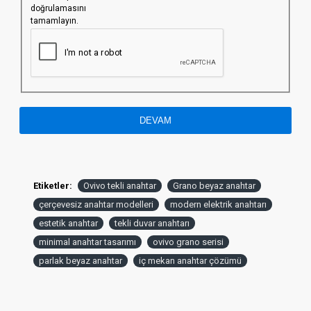
doğrulamasını
tamamlayın.
DEVAM
Etiketler:
Ovivo tekli anahtar
Grano beyaz anahtar
çerçevesiz anahtar modelleri
modern elektrik anahtarı
estetik anahtar
tekli duvar anahtarı
minimal anahtar tasarımı
ovivo grano serisi
parlak beyaz anahtar
iç mekan anahtar çözümü