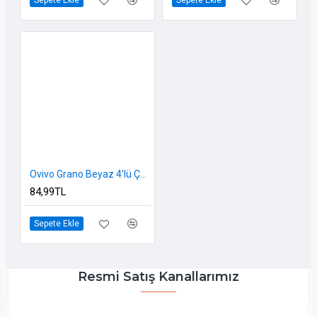
Sepete Ekle
Sepete Ekle
Ovivo Grano Beyaz 4’lü Çerçeve – Modüler Sistem Uyumlu, Parlak Yüzeyli, Sıva Altı
84,99TL
Sepete Ekle
Resmi Satış Kanallarımız