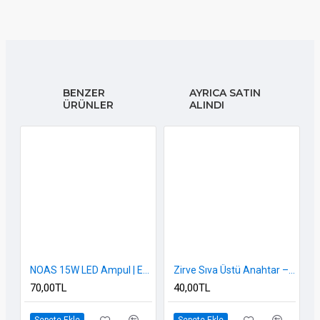
BENZER
AYRICA SATIN
ÜRÜNLER
ALINDI
NOAS 15W LED Ampul | E27 Duy | Beyaz Işık | %85 Enerji Tasarrufu
Zirve Sıva Üstü Anahtar – Dayanıklı, Pratik, Kolay Montajlı
70,00TL
40,00TL