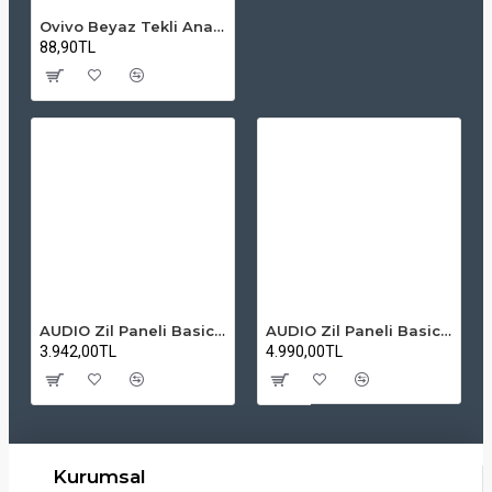
Ovivo Beyaz Tekli Anahtar Çerçevesiz Grano
88,90TL
AUDIO Zil Paneli Basic Hpli Çift Buton 14'lü Sesli Apartman Diafon Kapı Paneli
AUDIO Zil Paneli Basic Hpli Çift Buton 20'li Sesli Apartman Diafon Kapı Paneli
3.942,00TL
4.990,00TL
Kurumsal