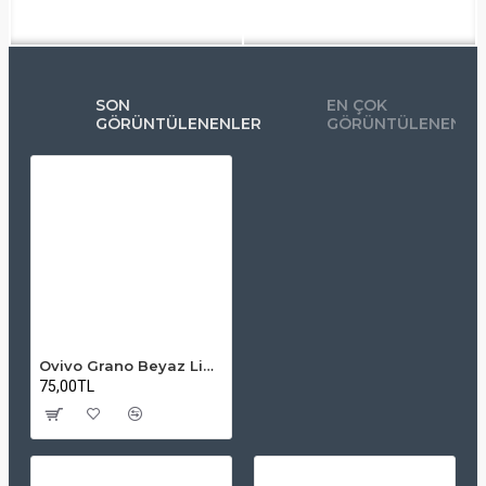
SON
EN ÇOK
GÖRÜNTÜLENENLER
GÖRÜNTÜLENENLE
Ovivo Grano Beyaz Light Serisi Anahtar – Uygun Fiyatlı, Estetik Çözüm
75,00TL