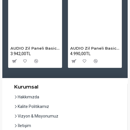
AUDIO Zil Paneli Basic Hpli Çift Buton 14'lü Sesli Apartman Diafon Kapı Paneli
AUDIO Zil Paneli Basic Hpli Çift Buton 20'li Sesli Apartman Diafon Kapı Paneli
3.942,00TL
4.990,00TL
Kurumsal
Hakkımızda
Kalite Politikamız
Vizyon & Misyonumuz
İletişim