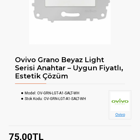
Ovivo Grano Beyaz Light
Serisi Anahtar – Uygun Fiyatlı,
Estetik Çözüm
Model:
OV-GRN-LGT-A1-SALT-WH
Stok Kodu:
OV-GRN-LGT-A1-SALT-WH
Ovivo
75,00TL