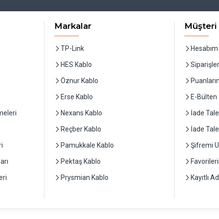
Markalar
Müşteri 
TP-Link
Hesabım
HES Kablo
Siparişle
Öznur Kablo
Puanları
Erse Kablo
E-Bülten
eleri
Nexans Kablo
İade Tale
Reçber Kablo
İade Tal
i
Pamukkale Kablo
Şifremi 
arı
Pektaş Kablo
Favoriler
ri
Prysmian Kablo
Kayıtlı A