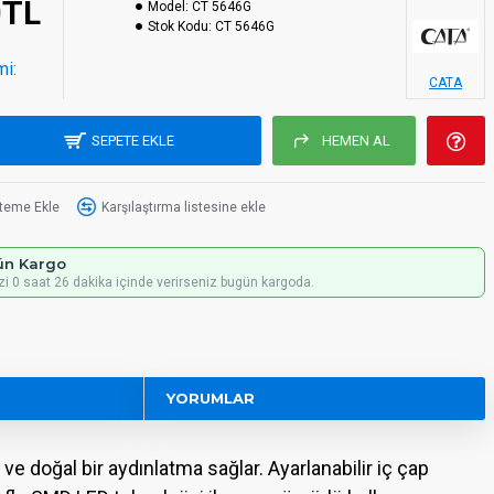
0TL
Model:
CT 5646G
Stok Kodu:
CT 5646G
mi:
CATA
SEPETE EKLE
HEMEN AL
steme Ekle
Karşılaştırma listesine ekle
ün Kargo
izi 0 saat 26 dakika içinde verirseniz bugün kargoda.
YORUMLAR
ve doğal bir aydınlatma sağlar. Ayarlanabilir iç çap