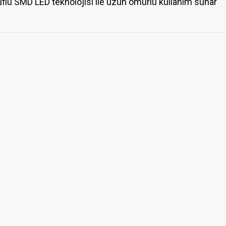
rruflu SMD LED teknolojisi ile uzun ömürlü kullanım sunar