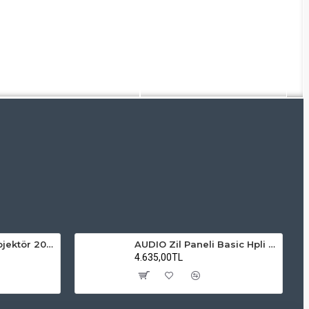
ZMR Solar LED Projektör 200W 6500K Beyaz Işık Dış Mekan Projektör
AUDIO Zil Paneli Basic Hpli Çift Buton 18'li Sesli Apartman Diafon Kapı Paneli
4.635,00TL