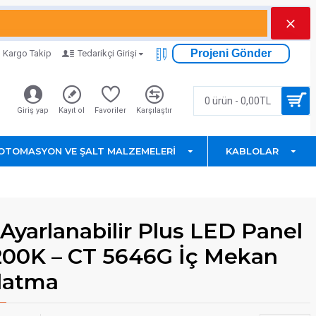
Projeni Gönder
Kargo Takip
Tedarikçi Girişi
0 ürün - 0,00TL
Giriş yap
Kayıt ol
Favoriler
Karşılaştır
OTOMASYON VE ŞALT MALZEMELERI
KABLOLAR
Ayarlanabilir Plus LED Panel
00K – CT 5646G İç Mekan
latma