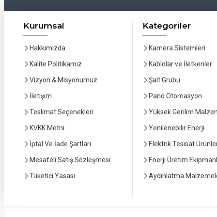
Kurumsal
Kategoriler
Hakkımızda
Kamera Sistemleri
Kalite Politikamız
Kablolar ve İletkenler
Vizyon & Misyonumuz
Şalt Grubu
İletişim
Pano Otomasyon
Teslimat Seçenekleri
Yüksek Gerilim Malzem
KVKK Metni
Yenilenebilir Enerji
İptal Ve İade Şartları
Elektrik Tesisat Ürünler
Mesafeli Satış Sözleşmesi
Enerji Üretim Ekipmanl
Tüketici Yasası
Aydınlatma Malzemele