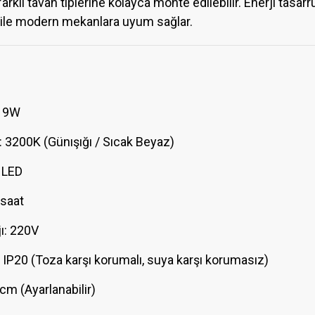
farklı tavan tiplerine kolayca monte edilebilir. Enerji tasa
ı ile modern mekanlara uyum sağlar.
: 9W
: 3200K (Günışığı / Sıcak Beyaz)
 LED
 saat
ı: 220V
 IP20 (Toza karşı korumalı, suya karşı korumasız)
 cm (Ayarlanabilir)