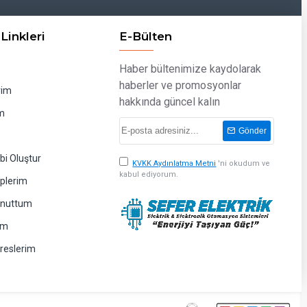
Linkleri
E-Bülten
Haber bültenimize kaydolarak
haberler ve promosyonlar
rim
hakkında güncel kalın
m
Gönder
bi Oluştur
KVKK Aydınlatma Metni
'ni okudum ve
kabul ediyorum.
eplerim
Unuttum
im
dreslerim