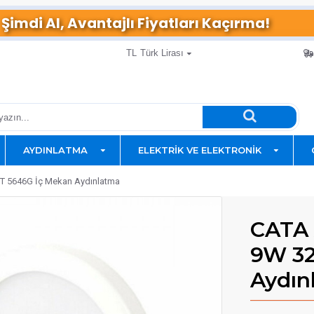
Şimdi Al, Avantajlı Fiyatları Kaçırma!
TL
Türk Lirası
AYDINLATMA
ELEKTRIK VE ELEKTRONIK
CT 5646G İç Mekan Aydınlatma
CATA 
9W 32
Aydın