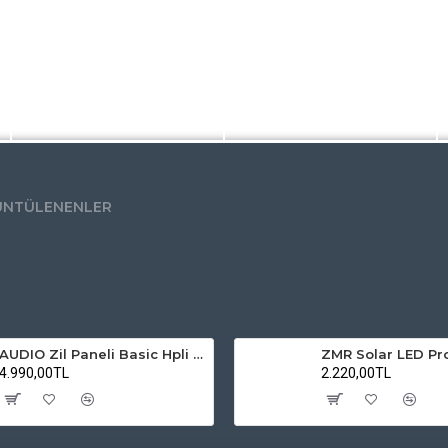
ÜNTÜLENENLER
AUDIO Zil Paneli Basic Hpli Çift Buton 20'li Sesli Apartman Diafon Kapı Paneli
4.990,00TL
2.220,00TL