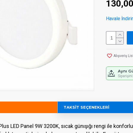
130,0
Havale İndiri
Alışveriş Li
Aynı G
Siparişin
TAKSIT SEÇENEKLERI
Plus LED Panel 9W 3200K, sıcak günışığı rengi ile konforlu 