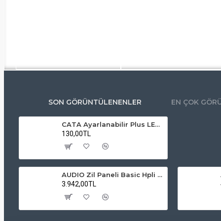
SON GÖRÜNTÜLENENLER
EN ÇOK GÖR
CATA Ayarlanabilir Plus LED Panel 9W 3200K – CT 5646G İç Mekan Aydınlatma
130,00TL
AUDIO Zil Paneli Basic Hpli Çift Buton 14'lü Sesli Apartman Diafon Kapı Paneli
3.942,00TL