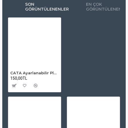
SON
EN ÇOK
GÖRÜNTÜLENENLER
GÖRÜNTÜLENENLE
CATA Ayarlanabilir Plus LED Panel 9W 6500K – Soğuk Beyaz İç Mekan Aydınlatma
150,00TL