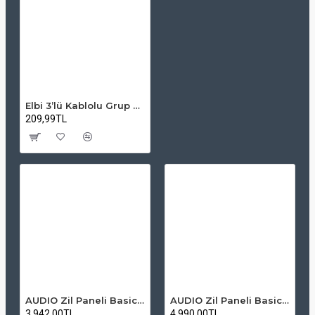
Elbi 3’lü Kablolu Grup Priz 2-Mt – 220V
209,99TL
AUDIO Zil Paneli Basic Hpli Çift Buton 14'lü Sesli Apartman Diafon Kapı Paneli
AUDIO Zil Paneli Basic Hpli Çift Buton 20'li Sesli Apartman Diafon Kapı Paneli
3.942,00TL
4.990,00TL