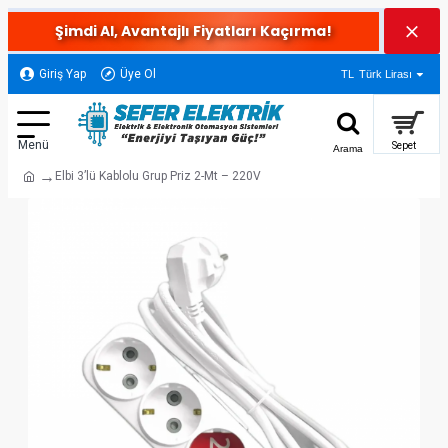
Şimdi Al, Avantajlı Fiyatları Kaçırma!
Giriş Yap
Üye Ol
TL
Türk Lirası
Elbi 3’lü Kablolu Grup Priz 2-Mt – 220V