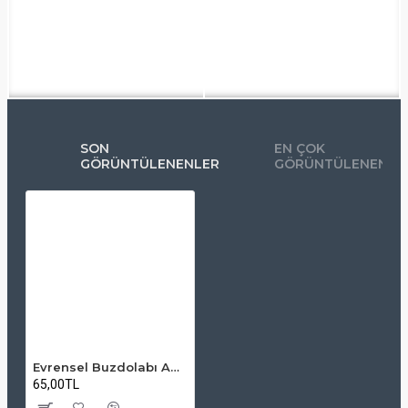
SON
EN ÇOK
GÖRÜNTÜLENENLER
GÖRÜNTÜLENENLE
Evrensel Buzdolabı Ampulü - E14 Duy İnce Tip (10W - 15W)
65,00TL