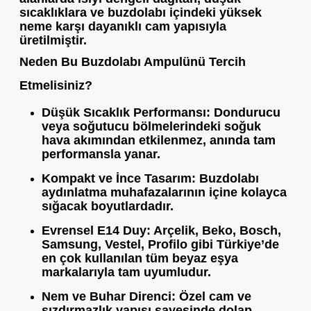
sıcaklıklara ve buzdolabı içindeki yüksek
neme karşı dayanıklı cam yapısıyla
üretilmiştir.
Neden Bu Buzdolabı Ampulünü Tercih
Etmelisiniz?
Düşük Sıcaklık Performansı:
Dondurucu
veya soğutucu bölmelerindeki soğuk
hava akımından etkilenmez, anında tam
performansla yanar.
Kompakt ve İnce Tasarım:
Buzdolabı
aydınlatma muhafazalarının içine kolayca
sığacak boyutlardadır.
Evrensel E14 Duy:
Arçelik, Beko, Bosch,
Samsung, Vestel, Profilo gibi Türkiye’de
en çok kullanılan tüm beyaz eşya
markalarıyla tam uyumludur.
Nem ve Buhar Direnci:
Özel cam ve
sızdırmazlık yapısı sayesinde dolap