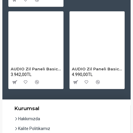
AUDIO Zil Paneli Basic Hpli Çift Buton 14'lü Sesli Apartman Diafon Kapı Paneli
AUDIO Zil Paneli Basic Hpli Çift Buton 20'li Sesli Apartman Diafon Kapı Paneli
3.942,00TL
4.990,00TL
Kurumsal
Hakkımızda
Kalite Politikamız