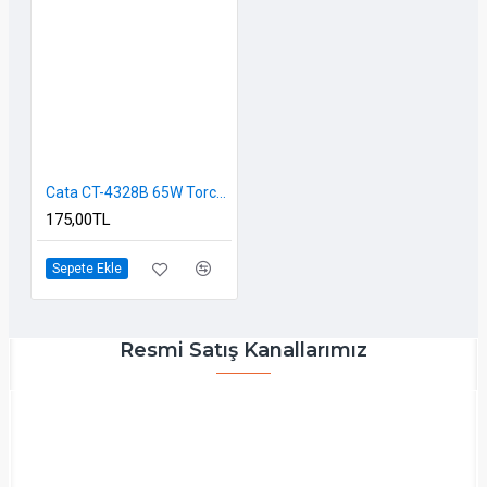
Cata CT-4328B 65W Torch LED Ampul - 6400K Beyaz Işık (4300 Lümen)
175,00TL
Sepete Ekle
Resmi Satış Kanallarımız