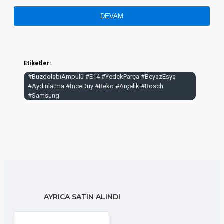
DEVAM
Etiketler:
#BuzdolabıAmpulü #E14 #YedekParça #BeyazEşya
#Aydınlatma #İnceDuy #Beko #Arçelik #Bosch
#Samsung
AYRICA SATIN ALINDI