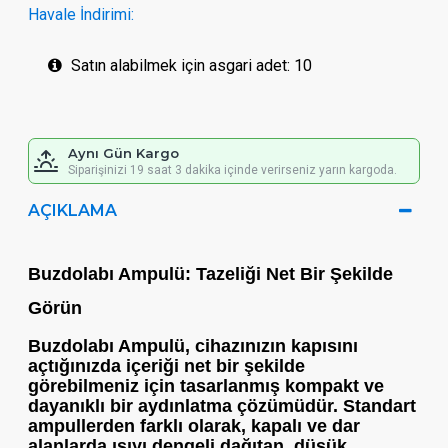
Havale İndirimi:
Satın alabilmek için asgari adet: 10
Aynı Gün Kargo
Siparişinizi 19 saat 3 dakika içinde verirseniz yarın kargoda.
AÇIKLAMA
Buzdolabı Ampulü: Tazeliği Net Bir Şekilde
Görün
Buzdolabı Ampulü
, cihazınızın kapısını
açtığınızda içeriği net bir şekilde
görebilmeniz için tasarlanmış kompakt ve
dayanıklı bir aydınlatma çözümüdür. Standart
ampullerden farklı olarak, kapalı ve dar
alanlarda ısıyı dengeli dağıtan, düşük